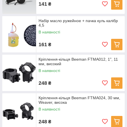
141
₴
Набір масло ружейное + пачка куль калібр
4,5
В наявності
161
₴
Кріплення-кільця Beeman FTMA012, 1", 11
мм, високий
В наявності
248
₴
Кріплення-кільця Beeman FTMA024, 30 мм,
Weaver, висока
В наявності
248
₴