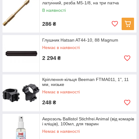
латунний, резба М5-1/8, на три патча
В наявності
286
₴
Глушник Hatsan AT44-10, 88 Magnum
Немає в наявності
2 294
₴
Кріплення-кільця Beeman FTMA011, 1", 11
мм, низьке
Немає в наявності
248
₴
Аерозоль Ballistol Stichfrei Animal (від комарів
і кліщів), 100мл, для тварин
Немає в наявності