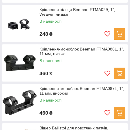
Кріплення-кільця Beeman FTMA029, 1",
Weaver, низьке
В наявності
248
₴
Кріплення-моноблок Beeman FTMA086L, 1",
11 мм, низьке
В наявності
460
₴
Кріплення-моноблок Beeman FTMA087L, 1",
11 мм, високий
В наявності
460
₴
Вішер Ballistol для повстяних патчів,