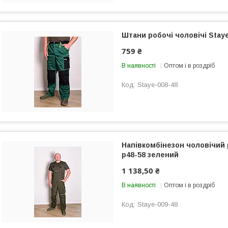
Штани робочі чоловічі Staye
759 ₴
В наявності
Оптом і в роздріб
Staye-008-48
Напівкомбінезон чоловічий
р48-58 зелений
1 138,50 ₴
В наявності
Оптом і в роздріб
Staye-009-48