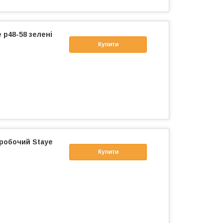
 р48-58 зелені
Купити
 робочий Staye
Купити