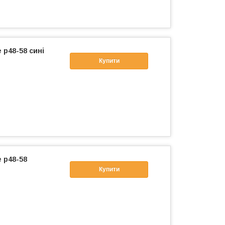
 р48-58 сині
Купити
 р48-58
Купити