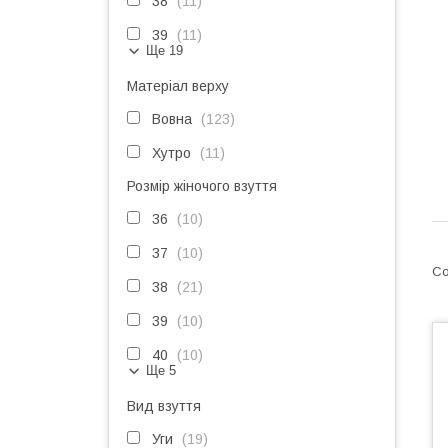
38
11
39
11
Ще 19
Матеріал верху
Вовна
123
Хутро
11
Розмір жіночого взуття
36
10
37
10
38
21
39
10
40
10
Ще 5
Вид взуття
Уги
19