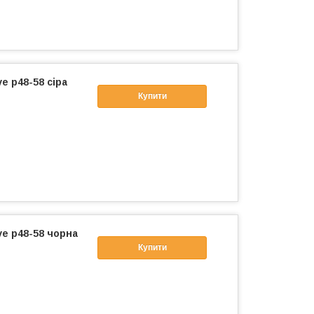
e р48-58 сіра
Купити
ye р48-58 чорна
Купити