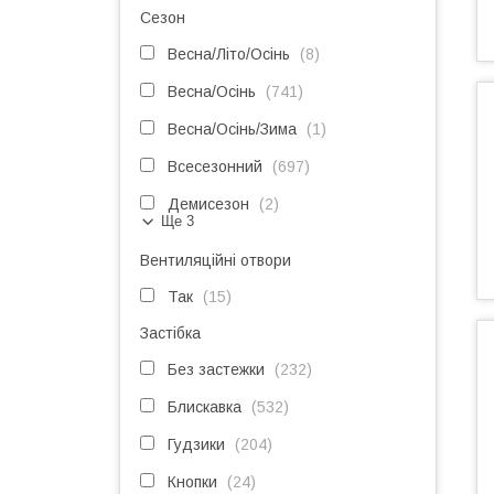
Сезон
Весна/Літо/Осінь
8
Весна/Осінь
741
Весна/Осінь/Зима
1
Всесезонний
697
Демисезон
2
Ще 3
Вентиляційні отвори
Так
15
Застібка
Без застежки
232
Блискавка
532
Гудзики
204
Кнопки
24