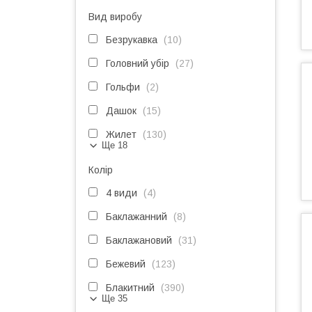
Вид виробу
Безрукавка
10
Головний убір
27
Гольфи
2
Дашок
15
Жилет
130
Ще 18
Колір
4 види
4
Баклажанний
8
Баклажановий
31
Бежевий
123
Блакитний
390
Ще 35