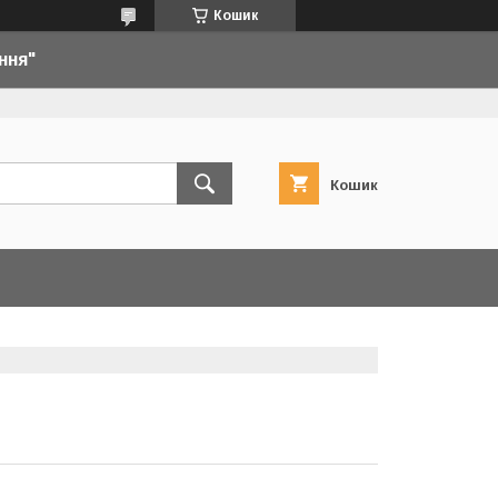
Кошик
ння"
Кошик