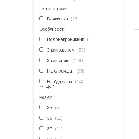
Тип застежки
Блискавка
16
Особливості
Водонепроникний
1
З капюшоном
50
З кишенею
109
На блискавці
95
На ґудзиках
14
Ще 4
Розмір
35
5
36
11
37
11