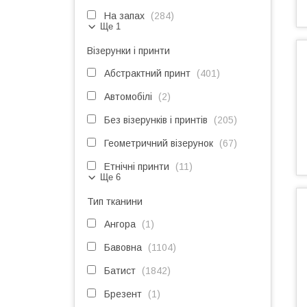
На запах
284
Ще 1
Візерунки і принти
Абстрактний принт
401
Автомобілі
2
Без візерунків і принтів
205
Геометричний візерунок
67
Етнічні принти
11
Ще 6
Тип тканини
Ангора
1
Бавовна
1104
Батист
1842
Брезент
1