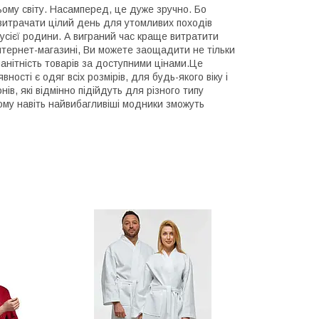
ому світу. Насамперед, це дуже зручно. Бо
витрачати цілий день для утомливих походів
усієї родини. А виграний час краще витратити
інтернет-магазині, Ви можете заощадити не тільки
манітність товарів за доступними цінами.Це
ності є одяг всіх розмірів, для будь-якого віку і
нів, які відмінно підійдуть для різного типу
Тому навіть найвибагливіші модники зможуть