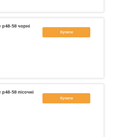
 р48-58 чорні
Купити
 р48-58 пісочні
Купити