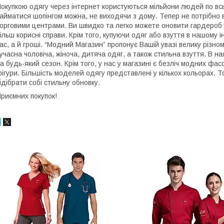
окупкою одягу через інтернет користуються мільйони людей по всь
айматися шопінгом можна, не виходячи з дому. Тепер не потрібно 
орговими центрами. Ви швидко та легко можете оновити гардероб 
ільш корисні справи. Крім того, купуючи одяг або взуття в нашому 
ас, а й гроші. “Модний Магазин” пропонує Вашій увазі велику різно
учасна чоловіча, жіноча, дитяча одяг, а також стильна взуття. В наяв
а будь-який сезон. Крім того, у нас у магазині є безліч модних фасо
ігури. Більшість моделей одягу представлені у кількох кольорах. 
ідібрати собі стильну обновку.
риємних покупок!