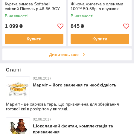
Куртка зимова Softshell
Жіноча жилетка з оленями
світлий Піксель р.46-56 ЗСУ
100™ 50-58р. з опушкою
В наявності
В наявності
1 099
845
₴
₴
Купити
Купити
Дивитись все
Статті
02.08.2017
Марміт – його значення та необхідність
Марміт - це харчова тара, що призначена для зберігання
готової їжі в розігрітому вигляді.
02.08.2017
Шоколадний фонтан, комплектація та
призначення