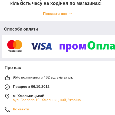
кількість часу на ходіння по магазинах!
Ми постійно розвиваємося, наповнюємо магазин новими
Показати все
брендами, намагаючись розширити асортимент, щоб навіть
сам0ий вимогливий клієнт знайшов щось для себе і
залишився задоволений покупкою.
Способи оплати
Відправку робимо протягом 1 ― 3 днів!
Актуальність цін та наявності оновлюються протягом 24
годин.
Про нас
95% позитивних з 462 відгуків за рік
Працює з 06.10.2012
м. Хмельницький
вул. Геологів 19, Хмельницький, Україна
Контакти