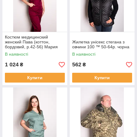
Костюм медицинский
женский Пава (коттон,
Жилетка унісекс стегана з
бордовий, р.42-56) Мария
овчини 100 ™ 50-64р. чорна
В наявності
В наявності
1 024
562
₴
₴
Купити
Купити