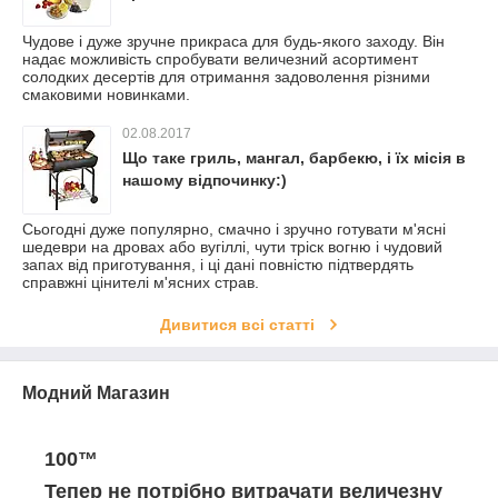
Чудове і дуже зручне прикраса для будь-якого заходу. Він
надає можливість спробувати величезний асортимент
солодких десертів для отримання задоволення різними
смаковими новинками.
02.08.2017
Що таке гриль, мангал, барбекю, і їх місія в
нашому відпочинку:)
Сьогодні дуже популярно, смачно і зручно готувати м'ясні
шедеври на дровах або вугіллі, чути тріск вогню і чудовий
запах від приготування, і ці дані повністю підтвердять
справжні цінителі м'ясних страв.
Дивитися всі статті
Модний Магазин
100™
Тепер не потрібно витрачати величезну