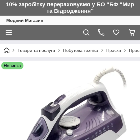
10% заробітку перераховуємо у БО "БФ "Мир
та Відродження"
Модний Магазин
Товари та послуги
Побутова техніка
Праски
Праск
Новинка