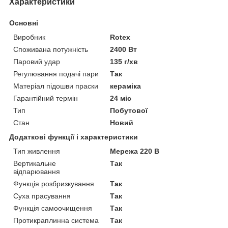
Характеристики
Основні
Виробник
Rotex
Споживана потужність
2400 Вт
Паровий удар
135 г/хв
Регулювання подачі пари
Так
Матеріал підошви праски
кераміка
Гарантійний термін
24 міс
Тип
Побутової
Стан
Новий
Додаткові функції і характеристики
Тип живлення
Мережа 220 В
Вертикальне
Так
відпарювання
Функція розбризкування
Так
Суха прасування
Так
Функція самоочищення
Так
Протикраплинна система
Так