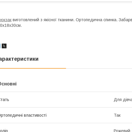
юкзак
виготовлений з якісної тканини. Ортопедична спинка. Забар
0х18х30см.
арактеристики
Основні
тать
Для дівч
ртопедичні властивості
Так
олір
Рожевий