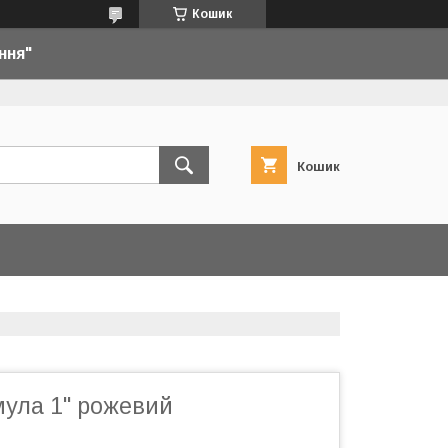
Кошик
ння"
Кошик
мула 1" рожевий