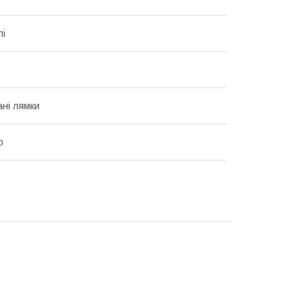
лі
ані лямки
р