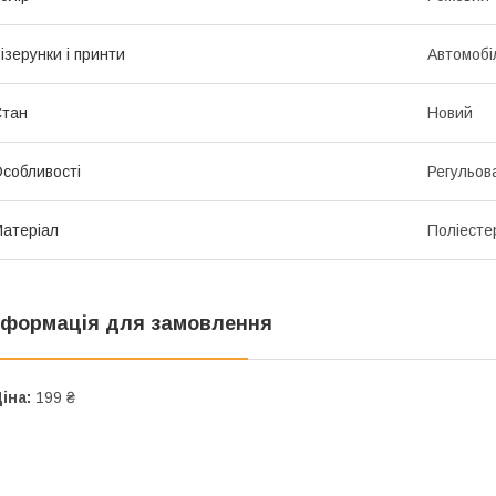
ізерунки і принти
Автомобі
Стан
Новий
собливості
Регульов
атеріал
Поліесте
нформація для замовлення
іна:
199 ₴