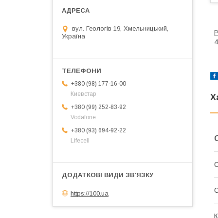
вул. Геологів 19, Хмельницький,
Р
Україна
4
+380 (98) 177-16-00
Киевстар
Х
+380 (99) 252-83-92
Vodafone
+380 (93) 694-92-22
Lifecell
С
О
https://100.ua
К