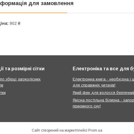
нформація для замовлення
іна:
902 ₴
ії та розмірні сітки
Електроніка та все для 
 по збірці двоколісних
Електронна книга - необхідна і ц
ів
для справжніх читачів!
ітки
Який фен для волосся безпечни
Якісна постільна білизна - запо
приємного сну!
Сайт створений на маркетплейсі
Prom.ua