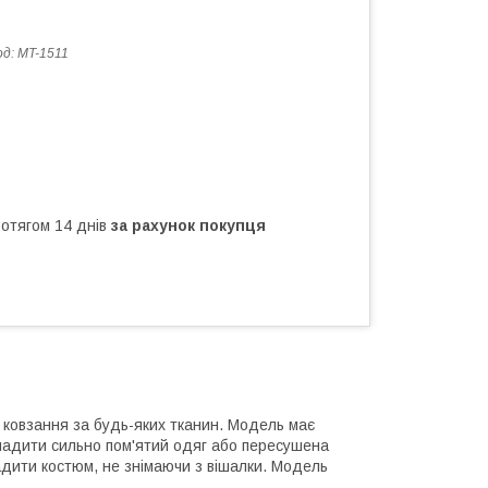
од:
MT-1511
ротягом 14 днів
за рахунок покупця
 ковзання за будь-яких тканин. Модель має
ладити сильно пом'ятий одяг або пересушена
адити костюм, не знімаючи з вішалки. Модель