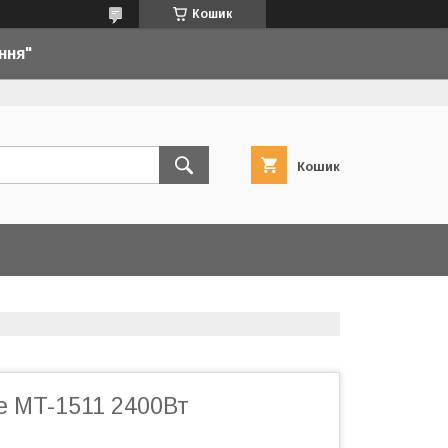
Кошик
ння"
Кошик
e MT-1511 2400Вт