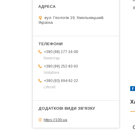
Х
вул. Геологів 19, Хмельницький,
Україна
+380 (98) 177-16-00
Киевстар
+380 (99) 252-83-92
Vodafone
+380 (93) 694-92-22
Lifecell
Х
https://100.ua