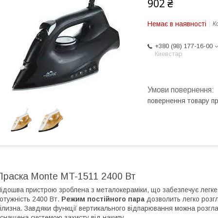
902 ₴
Немає в наявності
К
+380 (98) 177-16-00
Киевстар
повернення товару п
Праска Monte MT-1511 2400 Вт
ідошва пристрою зроблена з металокераміки, що забезпечує легке
отужність 2400 Вт.
Режим постійного пара
дозволить легко розг
ілизна. Завдяки функції вертикального відпарювання можна розгл
снащена системою захисту від накипу