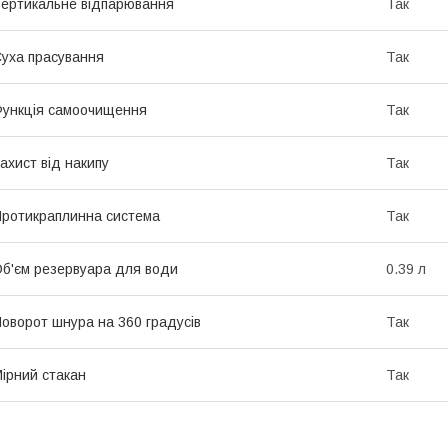
ертикальне відпарювання
Так
уха прасування
Так
ункція самоочищення
Так
ахист від накипу
Так
ротикраплинна система
Так
б'єм резервуара для води
0.39 л
оворот шнура на 360 градусів
Так
ірний стакан
Так