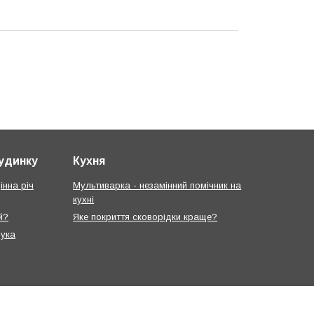
будинку
Кухня
інна річ
Мультиварка - незамінний помічник на
кухні
й?
Яке покриття сковорідки краще?
рука