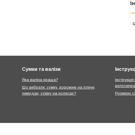
І
Ц
Сумки та валізи
Інструкц
Яка валіза краща?
Інструкція
велосипед
Що вибрати: сумку дорожню на плече,
чемодан, сумку на колесах?
Розмірні с