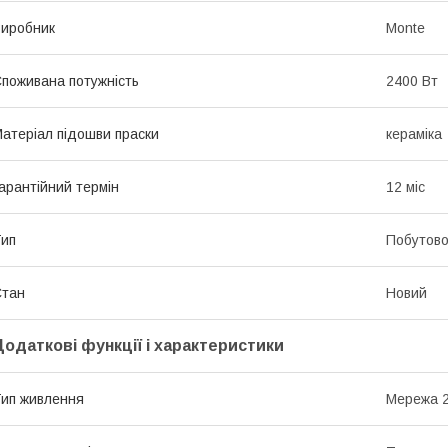
иробник
Monte
поживана потужність
2400 Вт
атеріал підошви праски
кераміка
арантійний термін
12 міс
ип
Побутово
Стан
Новий
Додаткові функції і характеристики
ип живлення
Мережа 2