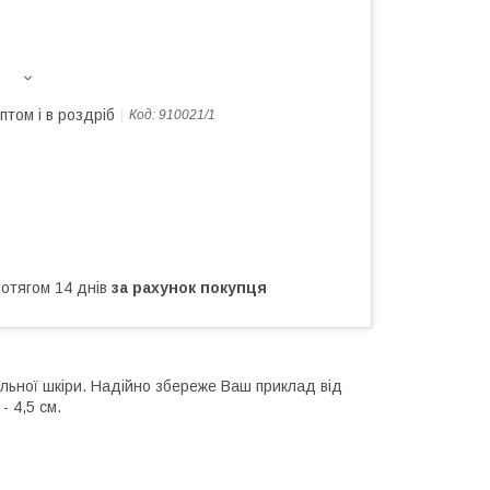
птом і в роздріб
Код:
910021/1
ротягом 14 днів
за рахунок покупця
льної шкіри. Надійно збереже Ваш приклад від
- 4,5 см.