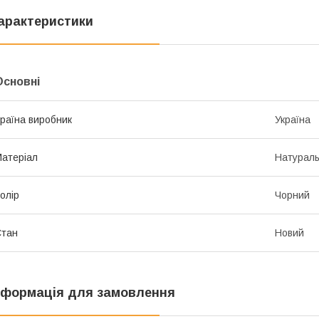
арактеристики
Основні
раїна виробник
Україна
атеріал
Натураль
олір
Чорний
Стан
Новий
нформація для замовлення