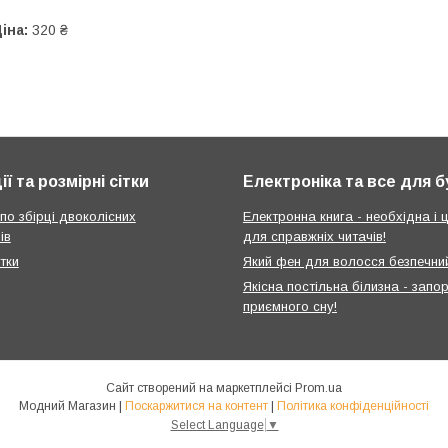
іна:
320 ₴
ії та розмірні сітки
Електроніка та все для 
 по збірці двоколісних
Електронна книга - необхідна і ц
ів
для справжніх читачів!
ітки
Який фен для волосся безпечни
Якісна постільна білизна - запо
приємного сну!
Сайт створений на маркетплейсі
Prom.ua
Модний Магазин |
Поскаржитися на контент
|
Політика конфіденційності
Select Language
▼