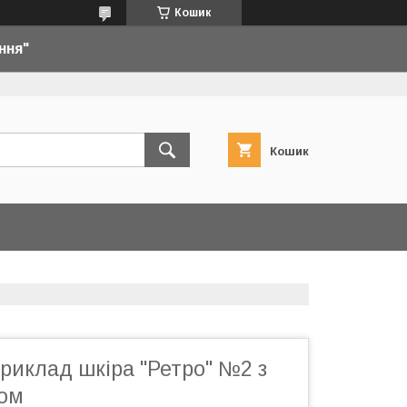
Кошик
ння"
Кошик
риклад шкіра "Ретро" №2 з
ом