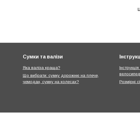
Ц
Сумки та валізи
Інструкц
Яка валіза краща?
Інструкція
велосипед
Що вибрати: сумку дорожню на плече,
чемодан, сумку на колесах?
Розмірні с