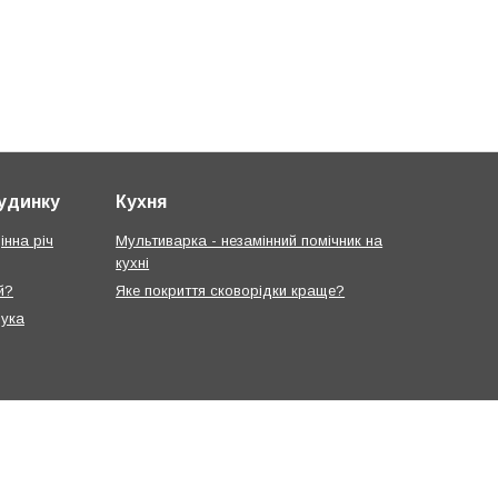
будинку
Кухня
інна річ
Мультиварка - незамінний помічник на
кухні
й?
Яке покриття сковорідки краще?
рука