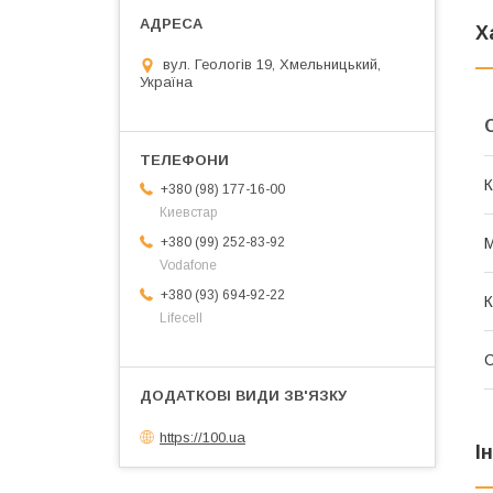
Х
вул. Геологів 19, Хмельницький,
Україна
К
+380 (98) 177-16-00
Киевстар
М
+380 (99) 252-83-92
Vodafone
+380 (93) 694-92-22
К
Lifecell
https://100.ua
І