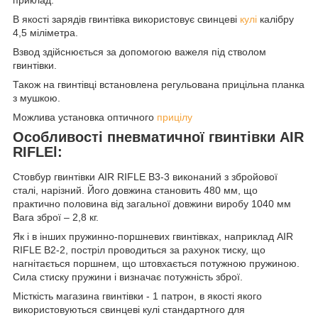
В якості зарядів гвинтівка використовує свинцеві
кулі
калібру
4,5 міліметра.
Взвод здійснюється за допомогою важеля під стволом
гвинтівки.
Також на гвинтівці встановлена регульована прицільна планка
з мушкою.
Можлива установка оптичного
прицілу
Особливості пневматичної гвинтівки AIR
RIFLEl:
Стовбур гвинтівки AIR RIFLE B3-3 виконаний з збройової
сталі, нарізний. Його довжина становить 480 мм, що
практично половина від загальної довжини виробу 1040 мм
Вага зброї – 2,8 кг.
Як і в інших пружинно-поршневих гвинтівках, наприклад AIR
RIFLE B2-2, постріл проводиться за рахунок тиску, що
нагнітається поршнем, що штовхається потужною пружиною.
Сила стиску пружини і визначає потужність зброї.
Місткість магазина гвинтівки - 1 патрон, в якості якого
використовуються свинцеві кулі стандартного для