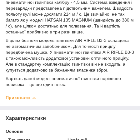
пневматичної гвинтівки калібру - 4,5 мм. Система взведення і
перезарядки представлена підствольним важелем. Швидкість
польоту кулі може досягати 214 м / с. Це звичайно, не так
багато як у моделі HATSAN 135 MAGNUM (швидкість до 380 м
/ c), але цілком достатньо для полювання. Та й вартість
останньої приблизно в три рази вище.
В цілях безпеки модель гвинтівки AIR RIFLE B3-3 оснащена
не автоматичним запобіжником. Для точності прицілу
передбачена мушка. У пневматичної гвинтівки AIR RIFLE B3-3
є також можливість додаткової установки оптичного прицілу.
Але в стандартну комплектацію гвинтівки він не входить, а
купується додатково за бажанням власника зброї.
Вартість даної моделі пневматичної гвинтівки порівняно
невисока – це ще один плюс.
Приховати
Характеристики
Основні
Тип ствола
Нарізний