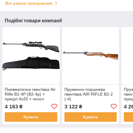
Всі умови повернення
Подібні товари компанії
Пневматична гвинтівка Air
Пружинно-поршнева
Пру
Rifle B1-4Р (B2-4p) +
гвинтівка AIR RIFLE B2-2
гвин
приціл 4х20 + чохол
(-4)
приц
4 163
3 122
4 2
₴
₴
Купити
Купити