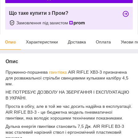
Що таке купити з Пром?
Замовлення під захистом
Опис
Характеристики
Доставка
Оплата
Умови п
Опис
Пружинно-поршнева
гвинтівка
AIR RIFLE XB3-3 призначена
для розважальної стрільби свинцевими кульками калібру 4,5
мм.
НЕ ПОТРЕБУЄ ДОЗВОЛУ НА ЗБЕРІГАННЯ І ЕКСПЛУАТАЦІЮ
В УКРАЇНІ.
Проста в обігу, але в той же час досить надійна в експлуатації.
AIR RIFLE B3-3 - це бюджетна модель пневматичної
гвинтівки, яка володіє хорошими технічними показниками.
Дульна енергія гвинтівки становить 7,5 Дж. AIR RIFLE B3-3
має сталевий нарізний ствол і ергономічний пластиковий
приклад.