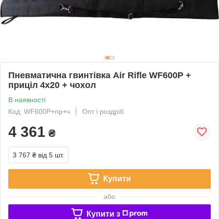
Пневматична гвинтівка Air Rifle WF600P +
приціл 4х20 + чохол
В наявності
Код: WF600P+пр+ч
Опт і роздріб
4 361
₴
3 767 ₴
від 5 шт.
Купити
або
Купити з