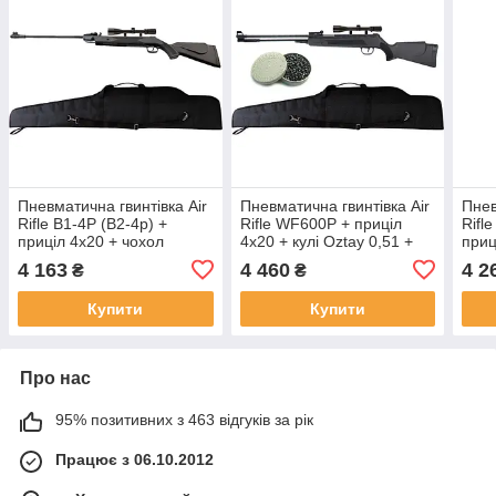
Пневматична гвинтівка Air
Пневматична гвинтівка Air
Пнев
Rifle B1-4Р (B2-4p) +
Rifle WF600P + приціл
Rifl
приціл 4х20 + чохол
4х20 + кулі Oztay 0,51 +
приц
чохол
0,51
4 163
4 460
4 2
₴
₴
Купити
Купити
Про нас
95% позитивних з 463 відгуків за рік
Працює з 06.10.2012