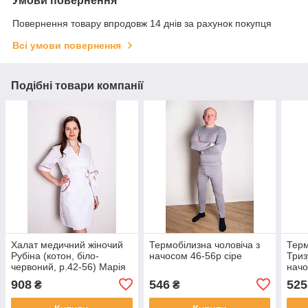
Умови повернення
Повернення товару впродовж 14 днів за рахунок покупця
Всі умови повернення
Подібні товари компанії
Халат медичний жіночий
Термобілизна чоловіча з
Терм
Рубіна (котон, біло-
начосом 46-56р сіре
Триз
червоний, р.42-56) Марія
начо
908
546
525
₴
₴