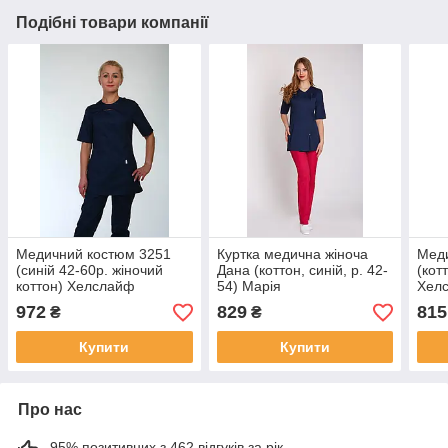
Подібні товари компанії
Медичний костюм 3251
Куртка медична жіноча
Меди
(синій 42-60р. жіночий
Дана (коттон, синій, р. 42-
(кот
коттон) Хелслайф
54) Марія
Хел
972
829
815
₴
₴
Купити
Купити
Про нас
95% позитивних з 462 відгуків за рік