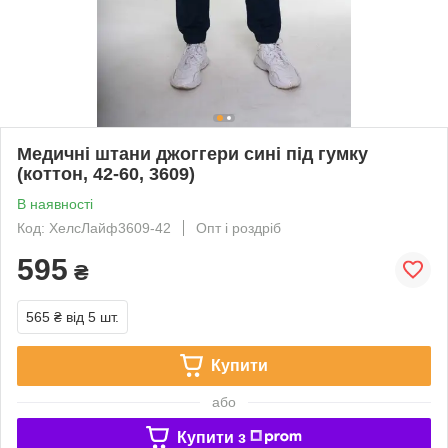
Медичні штани джоггери сині під гумку
(коттон, 42-60, 3609)
В наявності
Код: ХелсЛайф3609-42
Опт і роздріб
595
₴
565 ₴
від 5 шт.
Купити
або
Купити з