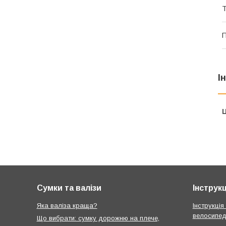
Т
П
І
Ц
Сумки та валізи
Інструкц
Яка валіза краща?
Інструкція
велосипед
Що вибрати: сумку дорожню на плече,