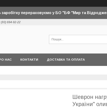
 заробітку перераховуємо у БО "БФ "Мир та Відродже
 (93) 694-92-22
РО НАС
КОНТАКТИ
ДОСТАВКА ТА ОПЛАТА
Шеврон нагр
України" оли