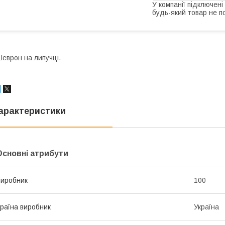
У компанії підключені
будь-який товар не п
еврон на липучці.
арактеристики
Основні атрибути
иробник
100
раїна виробник
Україна