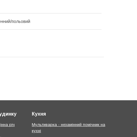
нний/польовий
будинку
Кухня
інна річ
Мультиварка - незамінний помічник на
кухні