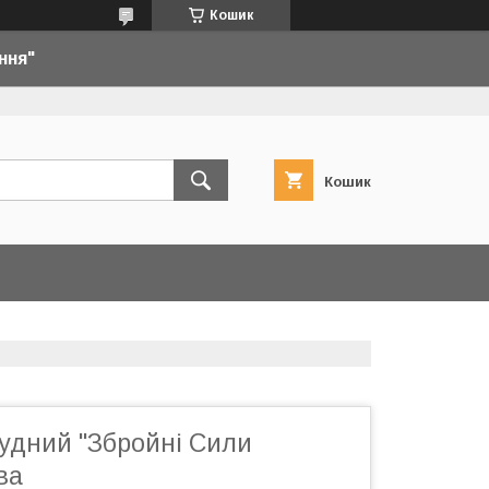
Кошик
ння"
Кошик
удний "Збройні Сили
ва