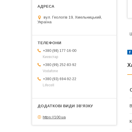
вул. Геологів 19, Хмельницький,
Україна
Ш
+380 (98) 177-16-00
Киевстар
Х
+380 (99) 252-83-92
Vodafone
+380 (93) 694-92-22
Lifecell
В
https://100.ua
К