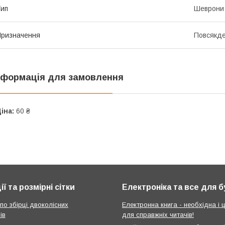
ип
Шеврони
ризначення
Повсякде
нформація для замовлення
іна:
60 ₴
ії та розмірні сітки
Електроніка та все для 
 по збірці двоколісних
Електронна книга - необхідна і ц
ів
для справжніх читачів!