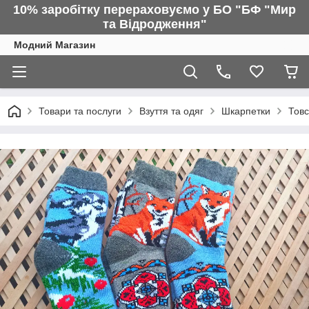
10% заробітку перераховуємо у БО "БФ "Мир
та Відродження"
Модний Магазин
Товари та послуги
Взуття та одяг
Шкарпетки
Товс