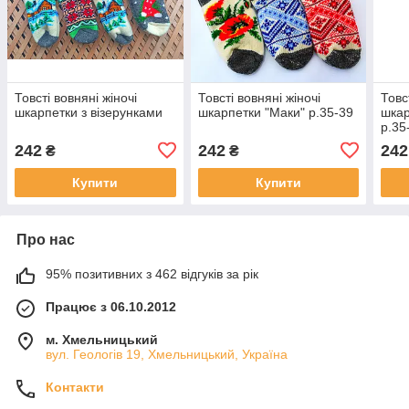
Товсті вовняні жіночі
Товсті вовняні жіночі
Товс
шкарпетки з візерунками
шкарпетки "Маки" р.35-39
шкар
р.35
242
242
242
₴
₴
Купити
Купити
Про нас
95% позитивних з 462 відгуків за рік
Працює з 06.10.2012
м. Хмельницький
вул. Геологів 19, Хмельницький, Україна
Контакти