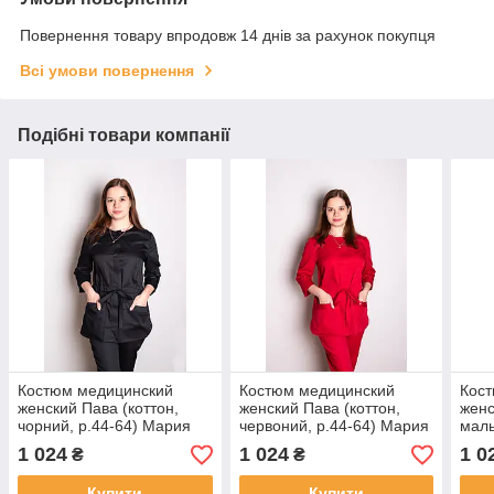
Повернення товару впродовж 14 днів за рахунок покупця
Всі умови повернення
Подібні товари компанії
Костюм медицинский
Костюм медицинский
Кос
женский Пава (коттон,
женский Пава (коттон,
женс
чорний, р.44-64) Мария
червоний, р.44-64) Мария
маль
1 024
1 024
1 0
₴
₴
Купити
Купити