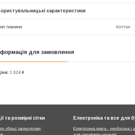
Користувальницькі характеристики
ип тканини
Коттон
нформація для замовлення
іна:
1 024 ₴
ії та розмірні сітки
Електроніка та все для 
 по збірці двоколісних
Електронна книга - необхідна і ц
ів
для справжніх читачів!