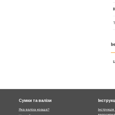
Т
І
Ц
Сумки та валізи
Інструкц
Яка валіза краща?
Інструкція
велосипед