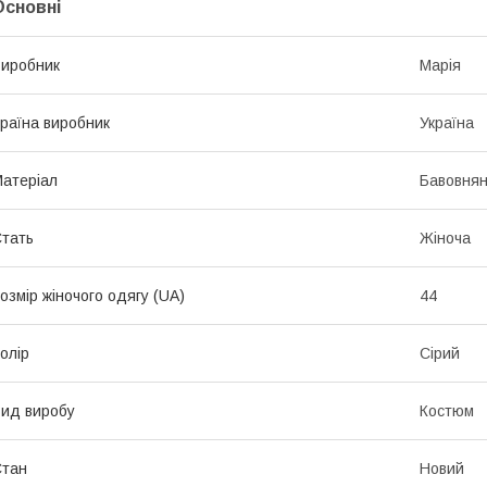
Основні
иробник
Марія
раїна виробник
Україна
атеріал
Бавовнян
тать
Жіноча
озмір жіночого одягу (UA)
44
олір
Сірий
ид виробу
Костюм
Стан
Новий