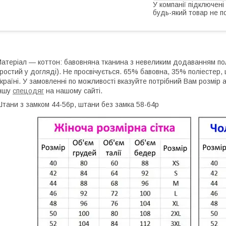
У компанії підключені
будь-який товар не п
атеріал ― коттон: бавовняна тканина з невеликим додаванням полі
ростий у догляді). Не просвічується. 65% бавовна, 35% поліестер, щ
країні. У замовленні по можливості вказуйте потрібний Вам розмір 
іншу
спецодяг
на нашому сайті.
тани з замком 44-56р, штани без замка 58-64р