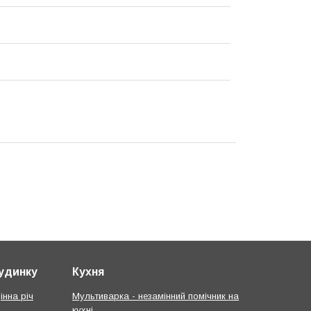
будинку
Кухня
інна річ
Мультиварка - незамінний помічник на
кухні