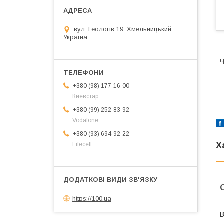
вул. Геологів 19, Хмельницький,
Україна
Ч
+380 (98) 177-16-00
Киевстар
+380 (99) 252-83-92
Vodafone
+380 (93) 694-92-22
Х
Lifecell
https://100.ua
В