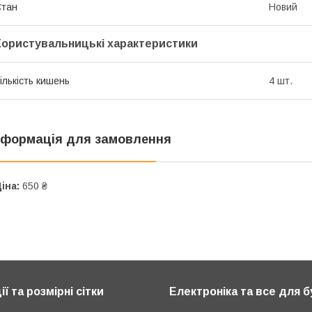
Стан
Новий
Користувальницькі характеристики
ількість кишень
4 шт.
нформація для замовлення
іна:
650 ₴
ії та розмірні сітки
Електроніка та все для 