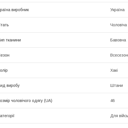
раїна виробник
Україна
тать
Чоловіча
ип тканини
Бавовна
Сезон
Всесезо
олір
Хакі
ид виробу
Штани
озмір чоловічого одягу (UA)
46
атегорії
Для війс