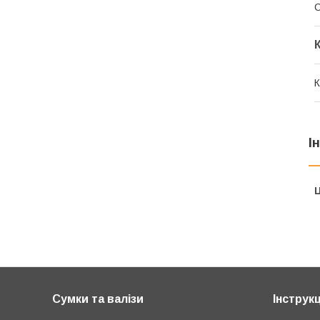
К
І
Ц
Сумки та валізи
Інструкц