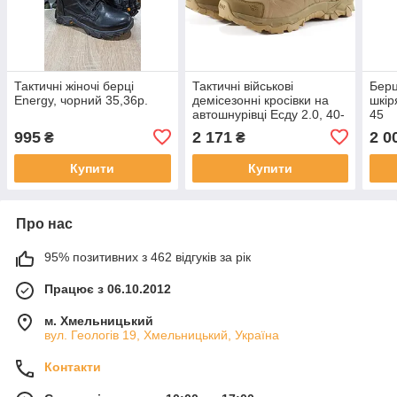
Тактичні жіночі берці
Тактичні військові
Берц
Energy, чорний 35,36р.
демісезонні кросівки на
шкір
автошнурівці Есду 2.0, 40-
45
45р (Койот)
995
2 171
2 0
₴
₴
Купити
Купити
Про нас
95% позитивних з 462 відгуків за рік
Працює з 06.10.2012
м. Хмельницький
вул. Геологів 19, Хмельницький, Україна
Контакти