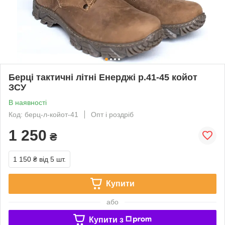
Берці тактичні літні Енерджі р.41-45 койот
ЗСУ
В наявності
Код: берц-л-койот-41
Опт і роздріб
1 250
₴
1 150 ₴
від 5 шт.
Купити
або
Купити з