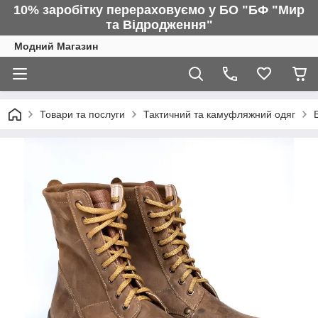
10% заробітку перераховуємо у БО "БФ "Мир
та Відродження"
Модний Магазин
Товари та послуги
Тактичний та камуфляжний одяг