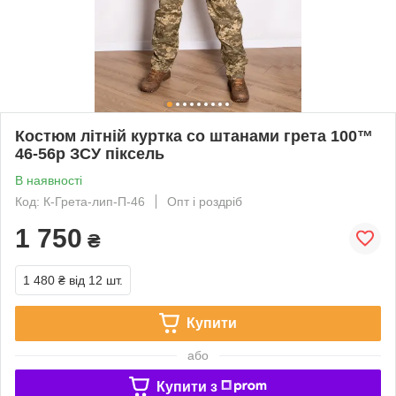
Костюм літній куртка со штанами грета 100™
46-56р ЗСУ піксель
В наявності
Код: К-Грета-лип-П-46
Опт і роздріб
1 750
₴
1 480 ₴
від 12 шт.
Купити
або
Купити з