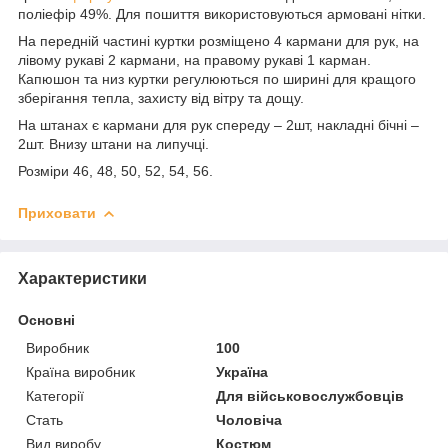
поліефір 49%. Для пошиття використовуються армовані нітки.
На передній частині куртки розміщено 4 кармани для рук, на
лівому рукаві 2 кармани, на правому рукаві 1 карман.
Капюшон та низ куртки регулюються по ширині для кращого
зберігання тепла, захисту від вітру та дощу.
На штанах є кармани для рук спереду – 2шт, накладні бічні –
2шт. Внизу штани на липучці.
Розміри 46, 48, 50, 52, 54, 56.
Приховати
Характеристики
Основні
Виробник
100
Країна виробник
Україна
Категорії
Для військовослужбовців
Стать
Чоловіча
Вид виробу
Костюм