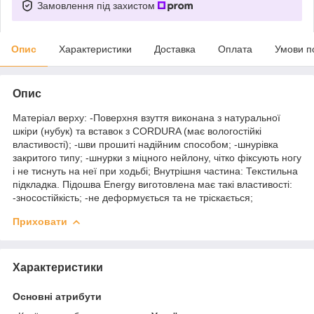
Замовлення під захистом
Опис
Характеристики
Доставка
Оплата
Умови п
Опис
Матеріал верху: -Поверхня взуття виконана з натуральної
шкіри (нубук) та вставок з CORDURA (має вологостійкі
властивості); -шви прошиті надійним способом; -шнурівка
закритого типу; -шнурки з міцного нейлону, чітко фіксують ногу
і не тиснуть на неї при ходьбі; Внутрішня частина: Текстильна
підкладка. Підошва Energy виготовлена має такі властивості:
-зносостійкість; -не деформується та не тріскається;
Приховати
Характеристики
Основні атрибути