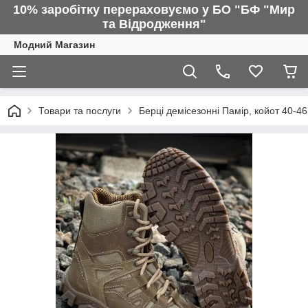
10% заробітку перераховуємо у БО "БФ "Мир
та Відродження"
Модний Магазин
Товари та послуги
Берці демісезонні Памір, койот 40-46