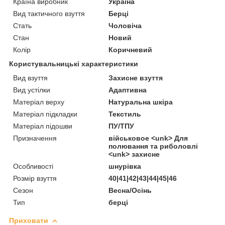
Країна виробник
Україна
Вид тактичного взуття
Берці
Стать
Чоловіча
Стан
Новий
Колір
Коричневий
Користувальницькі характеристики
Вид взуття
Захисне взуття
Вид устілки
Адаптивна
Матеріал верху
Натуральна шкіра
Матеріал підкладки
Текстиль
Матеріал підошви
ПУ/ТПУ
Призначення
військовое <unk> Для
полювання та риболовлі
<unk> захисне
Особливості
шнурівка
Розмір взуття
40|41|42|43|44|45|46
Сезон
Весна/Осінь
Тип
берці
Приховати