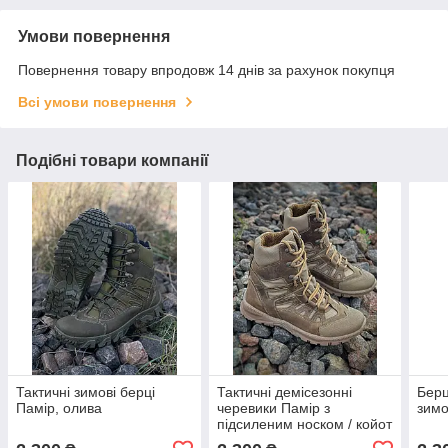
Умови повернення
Повернення товару впродовж 14 днів за рахунок покупця
Всі умови повернення
Подібні товари компанії
Тактичні зимові берці
Тактичні демісезонні
Берц
Памір, олива
черевики Памір з
зимо
підсиленим носком / койот