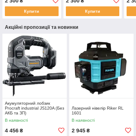
2 300
2 300
2 3
₴
₴
Купити
Купити
Акційні пропозиції та новинки
Акумуляторний лобзик
Procraft industrial JS120A (Без
Лазерний нівелір Riker RL
АКБ та ЗП)
1601
В наявності
В наявності
4 456
2 945
₴
₴