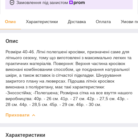
Замовлення під захистом
Опис
Характеристики
Доставка
Оплата
Умови п
Опис
Розміри 40-46. Літні полегшені кросівки, призначені саме для
літнього сезону, тому що виготовлені з максимально легких та
практичних матеріалів. Поверхня: Верхня частина кросівок
виконані комбінованим способом, це поєднання натуральної
шкіри, а також вставок із сітчастої підкладки. Шнурування
закритого плану на люверсах. Підошва літніх кросівок
виконана з поліуретану, має такі характеристики:
-Зносостійка; -Полегшена; Розмірна сітка на все взуття нашого
виробництва: 40р. - 26 см. 41р. - 27 см. 42р. - 27,5 см. 43р. -
28 см. 44р. - 28,5 см. 45р. - 29 см. 46р. - 30 см.
Приховати
Характеристики