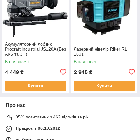
Акумуляторний лобзик
Procraft industrial JS120A (Без
Лазерний нівелір Riker RL
АКБ та ЗП)
1601
В наявності
В наявності
4 449
2 945
₴
₴
Купити
Купити
Про нас
95% позитивних з 462 відгуків за рік
Працює з 06.10.2012
м. Хмельницький