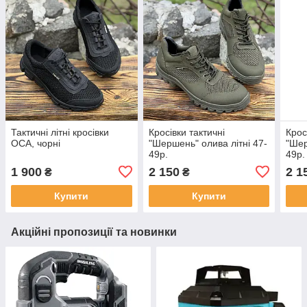
Тактичні літні кросівки
Кросівки тактичні
Крос
ОСA, чорні
"Шершень" олива літні 47-
"Шер
49р.
49р.
1 900
2 150
2 1
₴
₴
Купити
Купити
Акційні пропозиції та новинки