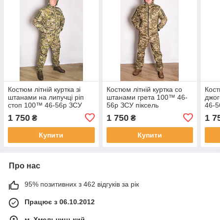
Костюм літній куртка зі
Костюм літній куртка со
Кост
штанами на липучці ріп
штанами грета 100™ 46-
джог
стоп 100™ 46-56р ЗСУ
56р ЗСУ піксель
46-5
мультикам
1 750
1 750
1 7
₴
₴
Купити
Купити
Про нас
95% позитивних з 462 відгуків за рік
Працює з 06.10.2012
м. Хмельницький