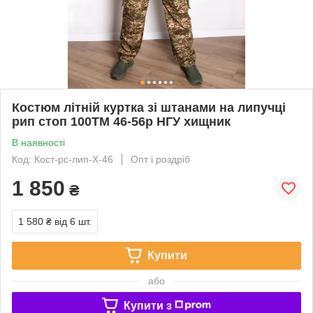
Костюм літній куртка зі штанами на липучці
рип стоп 100TM 46-56р НГУ хищник
В наявності
Код: Кост-рс-лип-Х-46
Опт і роздріб
1 850
₴
1 580 ₴
від 6 шт.
Купити
або
Купити з