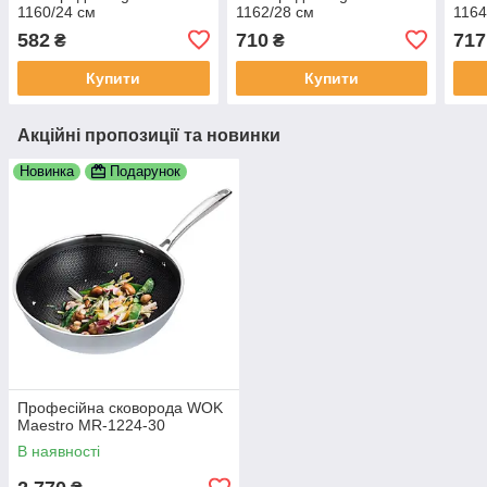
1160/24 см
1162/28 см
1164
582
710
717
₴
₴
Купити
Купити
Акційні пропозиції та новинки
Новинка
Подарунок
Професійна сковорода WOK
Maestro MR-1224-30
В наявності