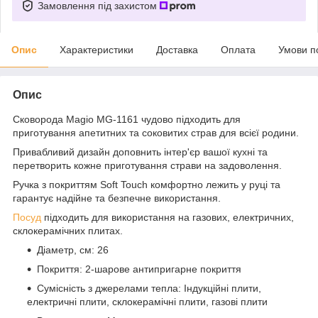
Замовлення під захистом
Опис
Характеристики
Доставка
Оплата
Умови п
Опис
Сковорода Magio MG-1161 чудово підходить для
приготування апетитних та соковитих страв для всієї родини.
Привабливий дизайн доповнить інтер'єр вашої кухні та
перетворить кожне приготування страви на задоволення.
Ручка з покриттям Soft Touch комфортно лежить у руці та
гарантує надійне та безпечне використання.
Посуд
підходить для використання на газових, електричних,
склокерамічних плитах.
Діаметр, см: 26
Покриття: 2-шарове антипригарне покриття
Сумісність з джерелами тепла: Індукційні плити,
електричні плити, склокерамічні плити, газові плити