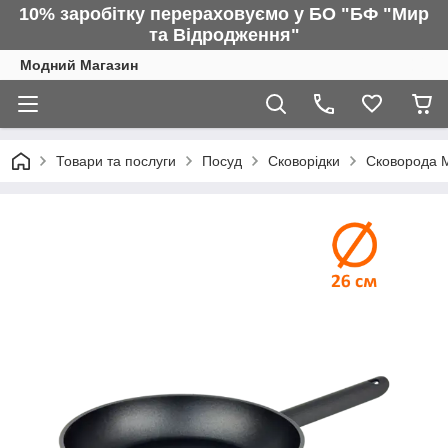
10% заробітку перераховуємо у БО "БФ "Мир
та Відродження"
Модний Магазин
Товари та послуги
Посуд
Сковорідки
Сковорода 