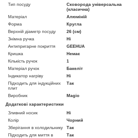
Тип посуду
Сковорода універсальна
(класична)
Матеріал
Алюміній
Форма
Кругла
Верхній діаметр посуду
26 (см)
Знімна ручка
Ні
Антипригарне покриття
GEEHUA
Кришка
Немає
Кількість ручок
1
Матеріал ручок
Бакеліт
Індикатор нагріву
Ні
Підходить для індукційних
Так
плит
Виробник
Magio
Додаткові характеристики
Зливний носик
Ні
Колір
Чорний
Зберігання в холодильнику
Так
Підходить для миття в
Так