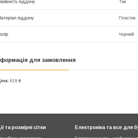
аявність піддону
Так
атеріал піддону
Пластик
олір
Чорний
нформація для замовлення
іна:
619 ₴
ії та розмірні сітки
Електроніка та все для 