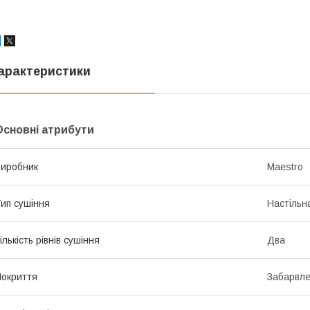
арактеристики
Основні атрибути
иробник
Maestro
ип сушіння
Настільн
ількість рівнів сушіння
Два
окриття
Забарвл