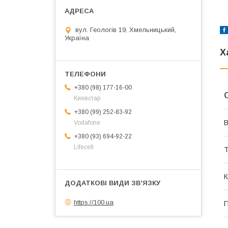
вул. Геологів 19, Хмельницький,
Україна
Х
+380 (98) 177-16-00
Киевстар
+380 (99) 252-83-92
В
Vodafone
+380 (93) 694-92-22
Lifecell
Т
К
https://100.ua
П