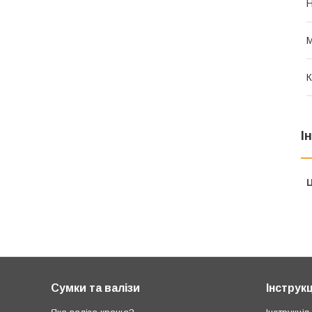
Н
М
К
І
Ц
Сумки та валізи
Інструкц