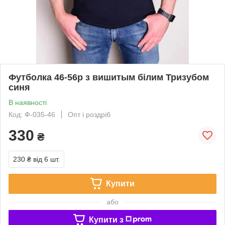
Футболка 46-56р з вишитым білим Тризубом
синя
В наявності
Код: Ф-035-46
Опт і роздріб
330
₴
230 ₴
від 6 шт.
Купити
або
Купити з