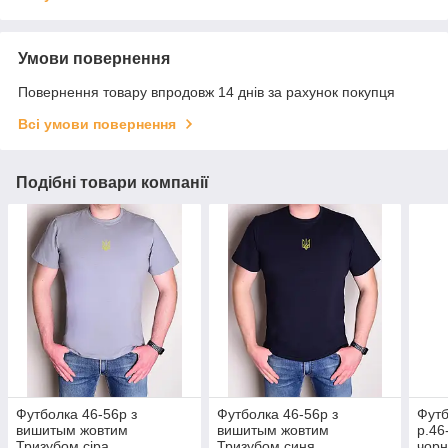
Умови повернення
Повернення товару впродовж 14 днів за рахунок покупця
Всі умови повернення
Подібні товари компанії
Футболка 46-56р з
Футболка 46-56р з
Футб
вишитым жовтим
вишитым жовтим
р.46
Тризубом сіра
Тризубом синя
чор