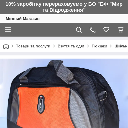
10% заробітку перераховуємо у БО "БФ "Мир
та Відродження"
Модний Магазин
Товари та послуги
Взуття та одяг
Рюкзаки
Шкільн