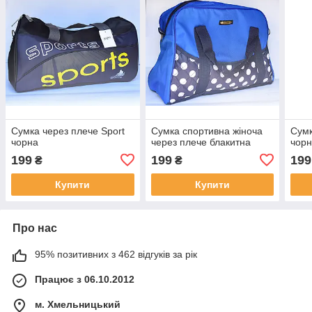
Сумка через плече Sport
Сумка спортивна жіноча
Сумк
чорна
через плече блакитна
чор
199
199
199
₴
₴
Купити
Купити
Про нас
95% позитивних з 462 відгуків за рік
Працює з 06.10.2012
м. Хмельницький