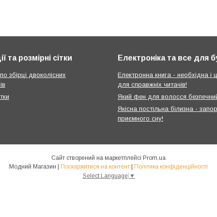
ії та розмірні сітки
Електроніка та все для 
 по збірці двоколісних
Електронна книга - необхідна і ц
ів
для справжніх читачів!
ітки
Який фен для волосся безпечни
Якісна постільна білизна - запо
приємного сну!
Сайт створений на маркетплейсі
Prom.ua
Модний Магазин |
Поскаржитися на контент
|
Політика конфіденційності
Select Language
▼