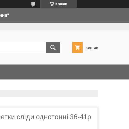
Кошик
ння"
Кошик
етки сліди однотонні 36-41р