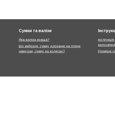
Сумки та валізи
Інструкц
Яка валіза краща?
Інструкція
велосипед
Що вибрати: сумку дорожню на плече,
чемодан, сумку на колесах?
Розмірні с