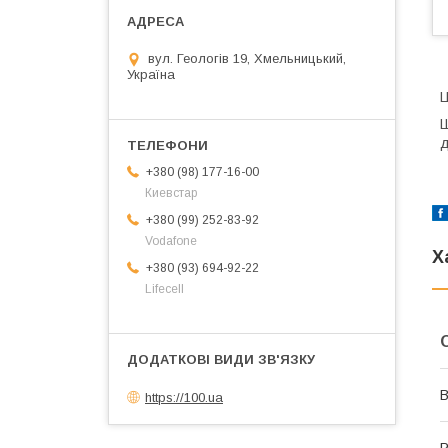
вул. Геологів 19, Хмельницький,
Україна
Ц
Ш
д
+380 (98) 177-16-00
Киевстар
+380 (99) 252-83-92
Vodafone
Х
+380 (93) 694-92-22
Lifecell
В
https://100.ua
Р