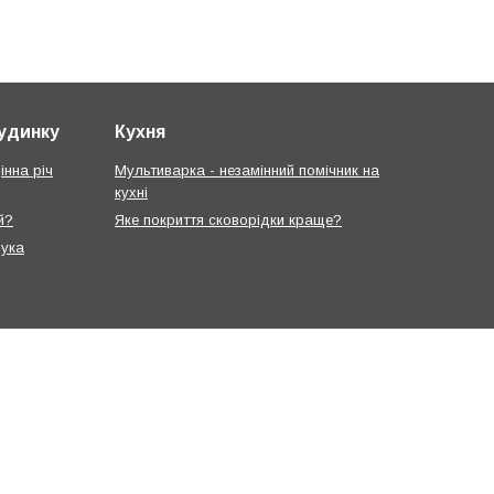
будинку
Кухня
інна річ
Мультиварка - незамінний помічник на
кухні
й?
Яке покриття сковорідки краще?
рука