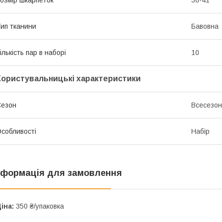
ип тканини
Бавовна
ількість пар в наборі
10
Користувальницькі характеристики
Сезон
Всесезо
собливості
Набір
нформація для замовлення
іна:
350 ₴/упаковка