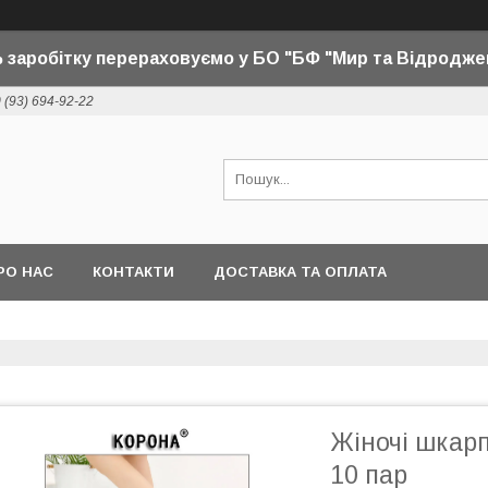
 заробітку перераховуємо у БО "БФ "Мир та Відродже
 (93) 694-92-22
РО НАС
КОНТАКТИ
ДОСТАВКА ТА ОПЛАТА
Жіночі шкарп
10 пар