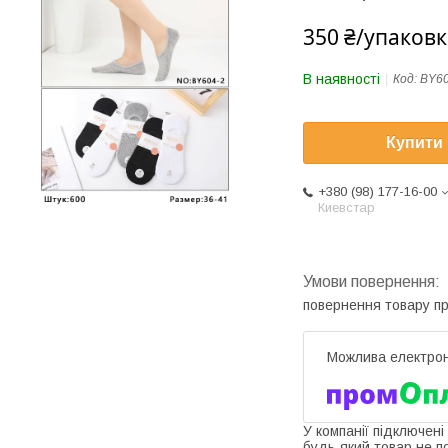
350 ₴/упаковк
В наявності
Код:
BY60
Купити
+380 (98) 177-16-00
Киевстар
повернення товару п
У компанії підключені
будь-який товар не п