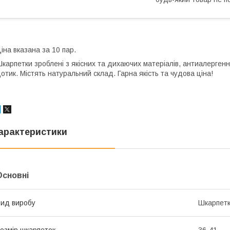
іна вказана за 10 пар.
карпетки зроблені з якісних та дихаючих матеріалів, антиалергенні
отик. Містять натуральний склад. Гарна якість та чудова ціна!
арактеристики
Основні
ид виробу
Шкарпет
озмір шкарпеток
36-41