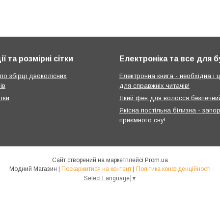
ії та розмірні сітки
Електроніка та все для 
 по збірці двоколісних
Електронна книга - необхідна і ц
ів
для справжніх читачів!
ітки
Який фен для волосся безпечни
Якісна постільна білизна - запо
приємного сну!
Сайт створений на маркетплейсі
Prom.ua
Модний Магазин |
Поскаржитися на контент
|
Політика конфіденційності
Select Language
▼