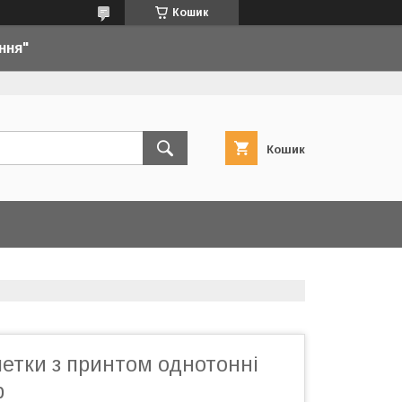
Кошик
ння"
Кошик
етки з принтом однотонні
р