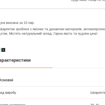
іна вказана за 10 пар.
карпетки зроблені з якісних та дихаючих матеріалів, антиалергенні
отик. Містять натуральний склад. Гарна якість та чудова ціна!
арактеристики
Основні
ид виробу
Шкарпет
озмір шкарпеток
36-41