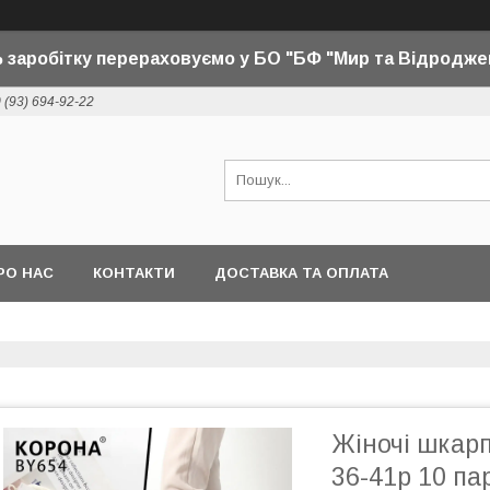
 заробітку перераховуємо у БО "БФ "Мир та Відродже
 (93) 694-92-22
РО НАС
КОНТАКТИ
ДОСТАВКА ТА ОПЛАТА
Жіночі шкарп
36-41р 10 па