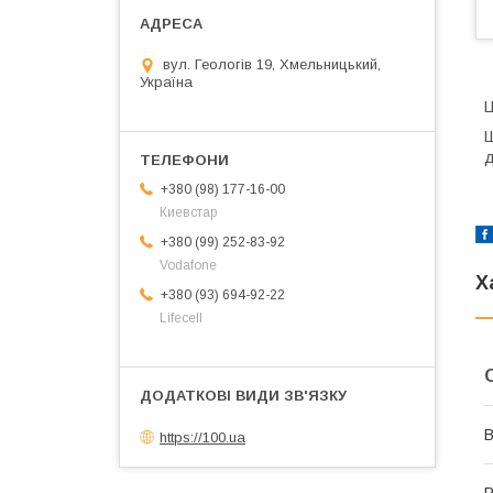
вул. Геологів 19, Хмельницький,
Україна
Ц
Ш
д
+380 (98) 177-16-00
Киевстар
+380 (99) 252-83-92
Vodafone
Х
+380 (93) 694-92-22
Lifecell
В
https://100.ua
Р