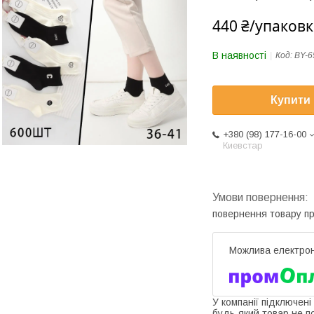
440 ₴/упаковк
В наявності
Код:
BY-6
Купити
+380 (98) 177-16-00
Киевстар
повернення товару п
У компанії підключені
будь-який товар не п