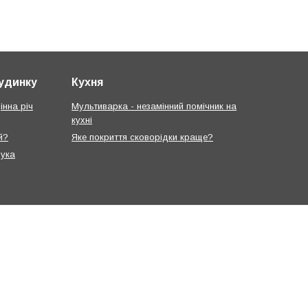
будинку
Кухня
інна річ
Мультиварка - незамінний помічник на
кухні
й?
Яке покриття сковорідки краще?
рука