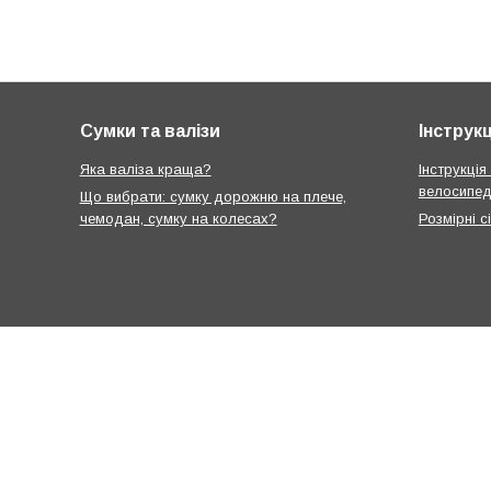
Сумки та валізи
Інструкц
Яка валіза краща?
Інструкція
велосипед
Що вибрати: сумку дорожню на плече,
чемодан, сумку на колесах?
Розмірні с