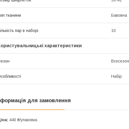
ип тканини
Бавовна
ількість пар в наборі
10
Користувальницькі характеристики
Сезон
Всесезо
собливості
Набір
нформація для замовлення
іна:
440 ₴/упаковка