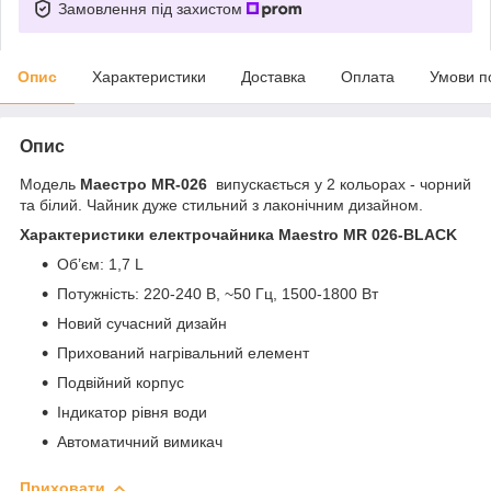
Замовлення під захистом
Опис
Характеристики
Доставка
Оплата
Умови п
Опис
Модель
Маестро MR-026
випускається у 2 кольорах - чорний
та білий. Чайник дуже стильний з лаконічним дизайном.
Характеристики електрочайника Maestro MR 026-BLACK
Об’єм: 1,7 L
Потужність: 220-240 В, ~50 Гц, 1500-1800 Вт
Новий сучасний дизайн
Прихований нагрівальний елемент
Подвійний корпус
Індикатор рівня води
Автоматичний вимикач
Приховати