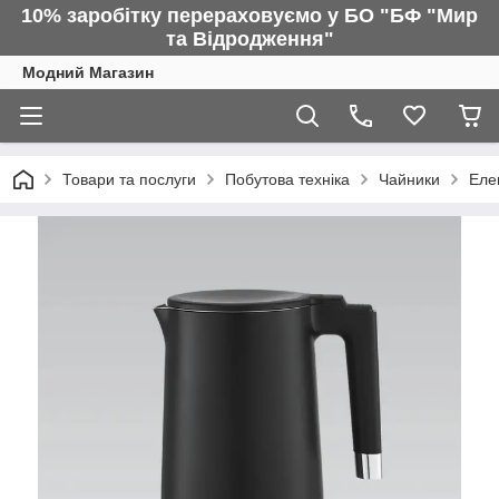
10% заробітку перераховуємо у БО "БФ "Мир
та Відродження"
Модний Магазин
Товари та послуги
Побутова техніка
Чайники
Еле