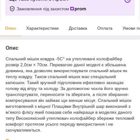
Замовлення під захистом
Опис
Характеристики
Доставка
Оплата
Умови п
Опис
Спальний мішок ковдра -5С° на утеплювачі холофайбер
розмір 2,0см × 70см. Перевагою даної моделі є збільшена
довжина, яка дозволяє використовувати спальний мішок як
теплу ковдру. Також спальний мішок має спеціальний
капюшон. Такий зручний підголовник ефективно захищає
голову від вітру та холоду. За допомогою чохла його зручно
транспортувати, переносити та зберігати, а після збирання-
компресування він займає ще менше місця. Спальний мішок
виготовлений з міцної Плащівки Внутрішній шар виконаний з
м'якого флісу який показав себе найкраще в моделях даного
типу Високоякісний утеплювач холофайбер збереже тепловий
комфорт протягом усього періоду використання і не
скочуватиметься.