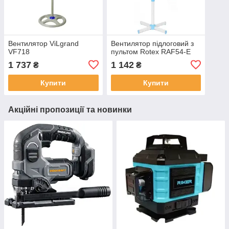
Вентилятор ViLgrand
Вентилятор підлоговий з
VF718
пультом Rotex RAF54-E
1 737
1 142
₴
₴
Купити
Купити
Акційні пропозиції та новинки