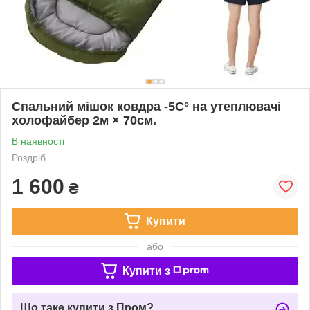
Спальний мішок ковдра -5С° на утеплювачі
холофайбер 2м × 70см.
В наявності
Роздріб
1 600
₴
Купити
або
Купити з
Що таке купити з Пром?