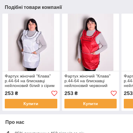
Подібні товари компанії
Фартух жіночий "Клава"
Фартух жіночий "Клава"
Фарт
р.44-64 на блискавці
р.44-64 на блискавці
р.44
нейлоновий білий з сірим
нейлоновий червоний
нейл
253
253
253
₴
₴
Купити
Купити
Про нас