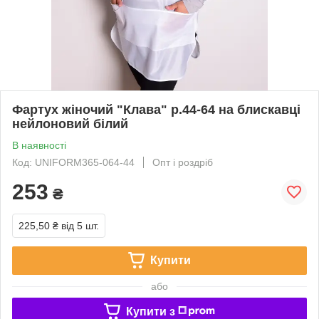
Фартух жіночий "Клава" р.44-64 на блискавці
нейлоновий білий
В наявності
Код: UNIFORM365-064-44
Опт і роздріб
253
₴
225,50 ₴
від 5 шт.
Купити
або
Купити з