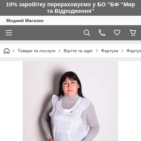
10% заробітку перераховуємо у БО "БФ "Мир
та Відродження"
Модний Магазин
Товари та послуги
Взуття та одяг
Фартухи
Фартух