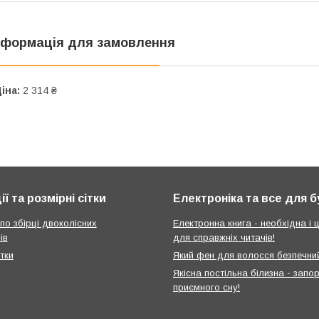
нформація для замовлення
іна:
2 314 ₴
ії та розмірні сітки
Електроніка та все для 
 по збірці двоколісних
Електронна книга - необхідна і ц
ів
для справжніх читачів!
ітки
Який фен для волосся безпечни
Якісна постільна білизна - запо
приємного сну!