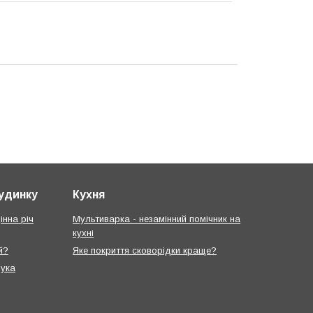
будинку
Кухня
інна річ
Мультиварка - незамінний помічник на
кухні
й?
Яке покриття сковорідки краще?
рука