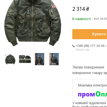
2 314 ₴
В наявності
Код:
M-00
Купити
+380 (98) 177-16-00
Киевстар
повернення товару п
У компанії підключені
будь-який товар не п