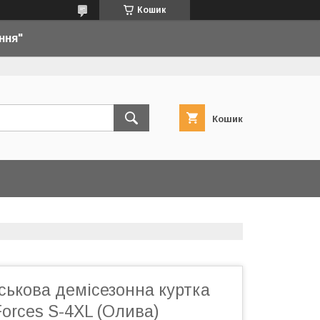
Кошик
ння"
Кошик
ськова демісезонна куртка
orces S-4XL (Олива)