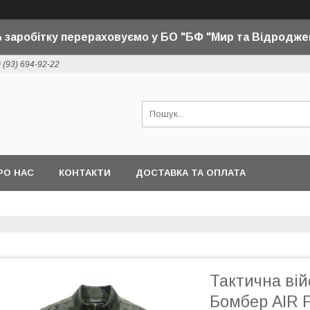
 заробітку перераховуємо у БО "БФ "Мир та Відродже
 (93) 694-92-22
РО НАС
КОНТАКТИ
ДОСТАВКА ТА ОПЛАТА
Тактична вій
Бомбер AIR F