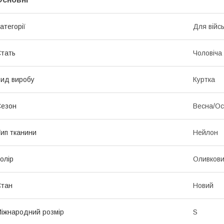
атегорії
Для війс
тать
Чоловіча
ид виробу
Куртка
Сезон
Весна/Ос
ип тканини
Нейлон
олір
Оливков
Стан
Новий
іжнародний розмір
S