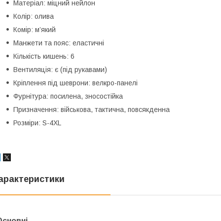
Матеріал: міцний нейлон
Колір: олива
Комір: м’який
Манжети та пояс: еластичні
Кількість кишень: 6
Вентиляція: є (під рукавами)
Кріплення під шеврони: велкро-панелі
Фурнітура: посилена, зносостійка
Призначення: військова, тактична, повсякденна
Розміри: S-4XL
арактеристики
Основні