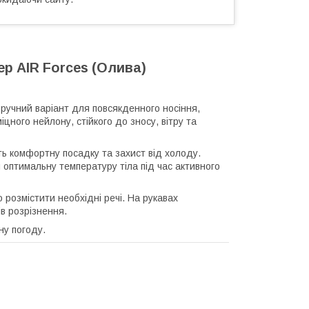
р AIR Forces (Олива)
зручний варіант для повсякденного носіння,
цного нейлону, стійкого до зносу, вітру та
ть комфортну посадку та захист від холоду.
оптимальну температуру тіла під час активного
 розмістити необхідні речі. На рукавах
ів розрізнення.
ну погоду.