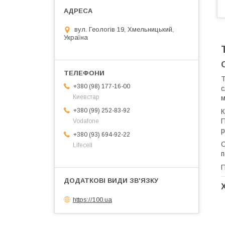
вул. Геологів 19, Хмельницький,
Україна
Т
+380 (98) 177-16-00
с
Киевстар
м
+380 (99) 252-83-92
К
П
Vodafone
р
+380 (93) 694-92-22
Lifecell
п
П
https://100.ua