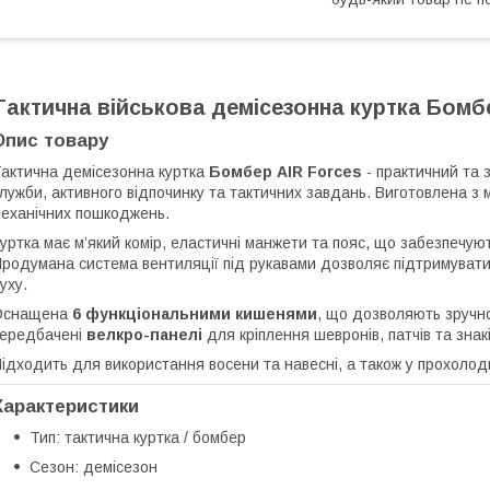
Тактична військова демісезонна куртка Бомбе
Опис товару
актична демісезонна куртка
Бомбер AIR Forces
- практичний та 
лужби, активного відпочинку та тактичних завдань. Виготовлена з мі
еханічних пошкоджень.
уртка має м’який комір, еластичні манжети та пояс, що забезпечую
родумана система вентиляції під рукавами дозволяє підтримувати 
уху.
Оснащена
6 функціональними кишенями
, що дозволяють зручно
ередбачені
велкро-панелі
для кріплення шевронів, патчів та знак
ідходить для використання восени та навесні, а також у прохолод
Характеристики
Тип: тактична куртка / бомбер
Сезон: демісезон