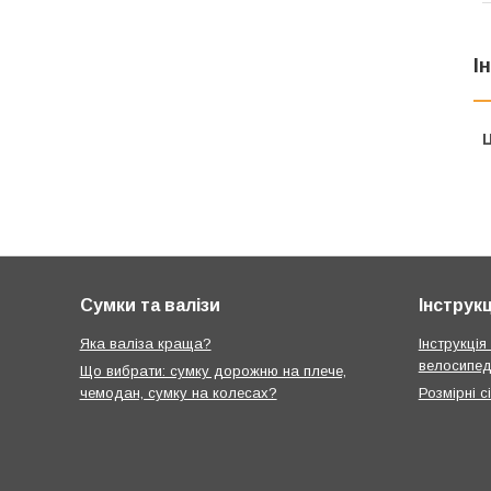
І
Ц
Сумки та валізи
Інструкц
Яка валіза краща?
Інструкція
велосипед
Що вибрати: сумку дорожню на плече,
чемодан, сумку на колесах?
Розмірні с