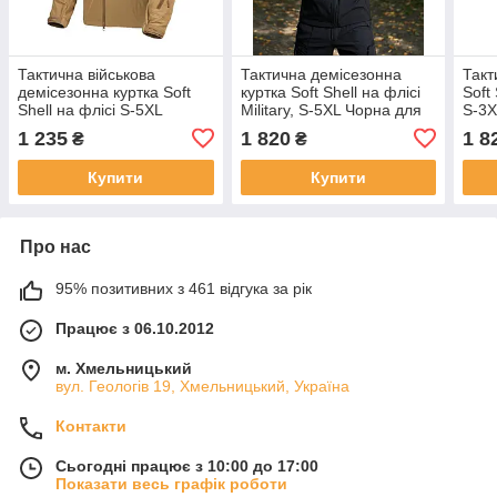
Тактична військова
Тактична демісезонна
Такт
демісезонна куртка Soft
куртка Soft Shell на флісі
Soft 
Shell на флісі S-5XL
Military, S-5XL Чорна для
S-3X
(Койот)
Поліції
1 235
1 820
1 8
₴
₴
Купити
Купити
Про нас
95% позитивних з 461 відгука за рік
Працює з 06.10.2012
м. Хмельницький
вул. Геологів 19, Хмельницький, Україна
Контакти
Сьогодні працює з 10:00 до 17:00
Показати весь графік роботи