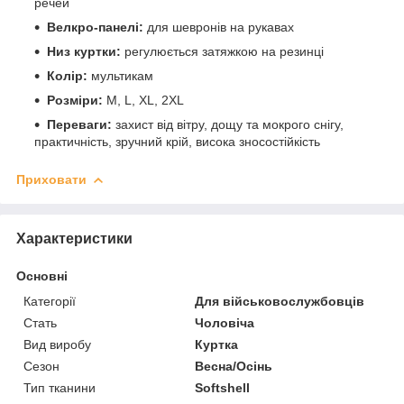
речей
Велкро-панелі:
для шевронів на рукавах
Низ куртки:
регулюється затяжкою на резинці
Колір:
мультикам
Розміри:
M, L, XL, 2XL
Переваги:
захист від вітру, дощу та мокрого снігу,
практичність, зручний крій, висока зносостійкість
Приховати
Характеристики
Основні
Категорії
Для військовослужбовців
Стать
Чоловіча
Вид виробу
Куртка
Сезон
Весна/Осінь
Тип тканини
Softshell