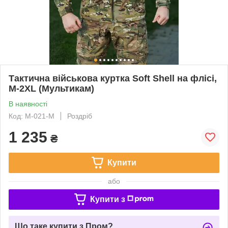
Тактична військова куртка Soft Shell на флісі,
M-2XL (Мультикам)
В наявності
Код: M-021-M
Роздріб
1 235
₴
Купити
або
Купити з
Що таке купити з Пром?