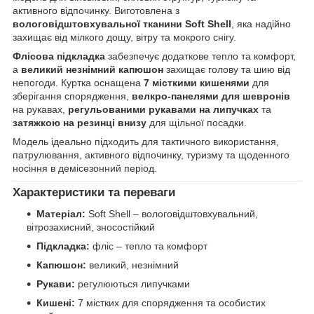
активного відпочинку. Виготовлена з
вологовідштовхувальної тканини Soft Shell
, яка надійно
захищає від мілкого дощу, вітру та мокрого снігу.
Флісова підкладка
забезпечує додаткове тепло та комфорт,
а
великий незнімний капюшон
захищає голову та шию від
непогоди. Куртка оснащена
7 місткими кишенями
для
зберігання спорядження,
велкро-панелями для шевронів
на рукавах,
регульованими рукавами на липучках
та
затяжкою на резинці внизу
для щільної посадки.
Модель ідеально підходить для тактичного використання,
патрулювання, активного відпочинку, туризму та щоденного
носіння в демісезонний період.
Характеристики та переваги
Матеріал:
Soft Shell – вологовідштовхувальний,
вітрозахисний, зносостійкий
Підкладка:
фліс – тепло та комфорт
Капюшон:
великий, незнімний
Рукави:
регулюються липучками
Кишені:
7 містких для спорядження та особистих