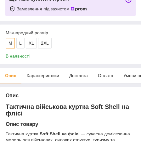
Замовлення під захистом
Міжнародний розмір
M
L
XL
2XL
В наявності
Опис
Характеристики
Доставка
Оплата
Умови п
Опис
Тактична військова куртка Soft Shell на
флісі
Опис товару
Тактична куртка
Soft Shell на флісі
— сучасна демісезонна
модель для військових, силових структур, туризму та