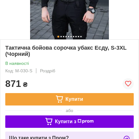
Тактична бойова сорочка убакс Есду, S-3XL
(Чорний)
В наявності
Код: M-030-S
Роздріб
871
₴
Купити
або
Купити з
Що таке купити з Пром?