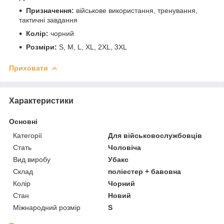
Призначення:
військове використання, тренування,
тактичні завдання
Колір:
чорний
Розміри:
S, M, L, XL, 2XL, 3XL
Приховати
Характеристики
Основні
Категорії
Для військовослужбовців
Стать
Чоловіча
Вид виробу
Убакс
Склад
поліестер + бавовна
Колір
Чорний
Стан
Новий
Міжнародний розмір
S