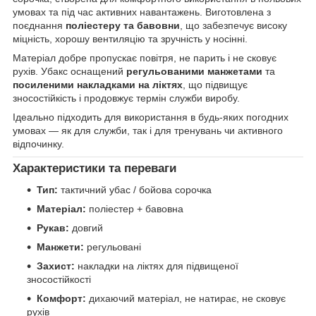
умовах та під час активних навантажень. Виготовлена з
поєднання
поліестеру та бавовни
, що забезпечує високу
міцність, хорошу вентиляцію та зручність у носінні.
Матеріал добре пропускає повітря, не парить і не сковує
рухів. Убакс оснащений
регульованими манжетами
та
посиленими накладками на ліктях
, що підвищує
зносостійкість і продовжує термін служби виробу.
Ідеально підходить для використання в будь-яких погодних
умовах — як для служби, так і для тренувань чи активного
відпочинку.
Характеристики та переваги
Тип:
тактичний убас / бойова сорочка
Матеріал:
поліестер + бавовна
Рукав:
довгий
Манжети:
регульовані
Захист:
накладки на ліктях для підвищеної
зносостійкості
Комфорт:
дихаючий матеріал, не натирає, не сковує
рухів