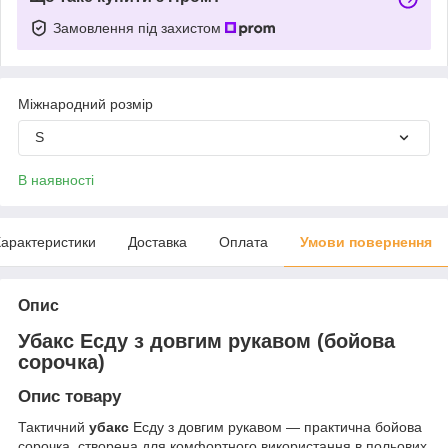
Замовлення під захистом
Міжнародний розмір
S
В наявності
арактеристики
Доставка
Оплата
Умови повернення
Опис
Убакс Есду з довгим рукавом (бойова
сорочка)
Опис товару
Тактичний
убакс
Есду з довгим рукавом — практична бойова
сорочка, створена для комфортного використання в польових