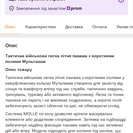
Замовлення під захистом
Опис
Характеристики
Доставка
Оплата
Умови п
Опис
Тактична військова легка літня панама з короткими
полями Мультикам
Опис товару
Тактична військова легка літня панама з короткими полями у
камуфляжному кольорі Мультикам створена для захисту від
сонця та комфорту влітку під час служби, тактичних завдань,
тренувань, туризму або активного відпочинку. Легка та тонка
тканина не парить і не викликає подразнень, а короткі поля
забезпечують захист обличчя та шиї, не обмежуючи огляд.
Система MOLLE по колу дозволяє кріпити маскувальні
елементи або додаткове спорядження. Затяжка на підборідді
забезпечує надійну фіксацію панами навіть під час активних
дій або вітру. Модель підходить для носіння під шолом, що