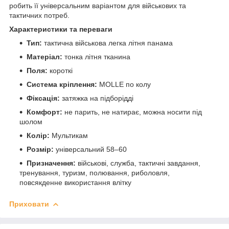
робить її універсальним варіантом для військових та
тактичних потреб.
Характеристики та переваги
Тип:
тактична військова легка літня панама
Матеріал:
тонка літня тканина
Поля:
короткі
Система кріплення:
MOLLE по колу
Фіксація:
затяжка на підборідді
Комфорт:
не парить, не натирає, можна носити під
шолом
Колір:
Мультикам
Розмір:
універсальний 58–60
Призначення:
військові, служба, тактичні завдання,
тренування, туризм, полювання, риболовля,
повсякденне використання влітку
Приховати