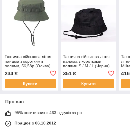
Тактична військова літня
Тактична військова літня
Такт
панама з короткими
панама з короткими
літн
полями, 56,58р (Олива)
полями S / M / L (Чорна)
Mili
поля
234
351
416
₴
₴
MOLL
Купити
Купити
Про нас
95% позитивних з 463 відгуків за рік
Працює з 06.10.2012