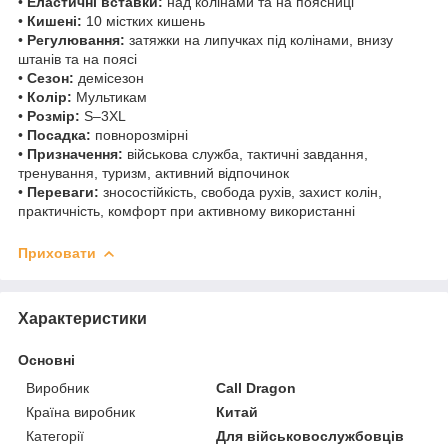
•
Еластичні вставки:
над колінами та на поясниці
•
Кишені:
10 містких кишень
•
Регулювання:
затяжки на липучках під колінами, внизу
штанів та на поясі
•
Сезон:
демісезон
•
Колір:
Мультикам
•
Розмір:
S–3XL
•
Посадка:
повнорозмірні
•
Призначення:
військова служба, тактичні завдання,
тренування, туризм, активний відпочинок
•
Переваги:
зносостійкість, свобода рухів, захист колін,
практичність, комфорт при активному використанні
Приховати
Характеристики
Основні
Виробник
Call Dragon
Країна виробник
Китай
Категорії
Для військовослужбовців