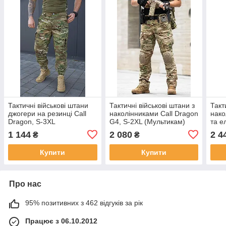
Тактичні військові штани
Тактичні військові штани з
Такт
джогери на резинці Call
наколінниками Call Dragon
нако
Dragon, S-3XL
G4, S-2XL (Мультикам)
та е
(Мультикам)
вста
1 144
2 080
2 4
₴
₴
Купити
Купити
Про нас
95% позитивних з 462 відгуків за рік
Працює з 06.10.2012