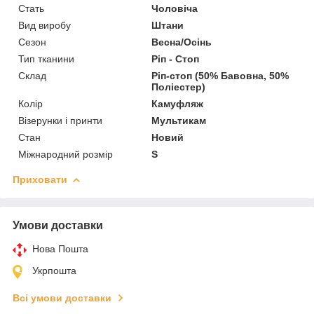
Стать
Чоловіча
Вид виробу
Штани
Сезон
Весна/Осінь
Тип тканини
Ріп - Стоп
Склад
Ріп-стоп (50% Бавовна, 50%
Поліестер)
Колір
Камуфляж
Візерунки і принти
Мультикам
Стан
Новий
Міжнародний розмір
S
Приховати
Умови доставки
Нова Пошта
Укрпошта
Всі умови доставки