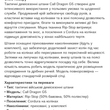
Тактичні демісезонні штани Call Dragon G5 створені для
інтенсивного використання у польових умовах та щоденної
служби. Продуманий крій забезпечує свободу рухів, а
еластичні вставки над колінами та в зоні поясниці дозволяють
комфортно присідати, бігати та виконувати активні дії без
відчуття стягування. Міцна тканина Rip-Stop витримує
навантаження та знос, а посилення з Cordura на колінах
підвищує довговічність у зонах найбільшого тертя.
Штани оснащені прихованими наколінниками (йдуть у
комплекті), що забезпечує додатковий захист колін під час
роботи на колінах або пересування по пересіченій місцевості.
Затяжки на липучках під колінами, внизу штанів та на поясі
дозволяють точно відрегулювати посадку під себе. Велика
кількість кишень робить модель практичною для розміщення
спорядження та дрібних речей. Модель повнорозмірна —
відповідає стандартній розмірній сітці.
Характеристики та переваги
•
Тип:
тактичні військові демісезонні штани
•
Модель:
Call Dragon G5
•
Матеріал:
Rip-Stop (50% бавовна, 50% поліестер)
•
Посилення:
Cordura на колінах
•
Наколінники:
приховані, у комплекті