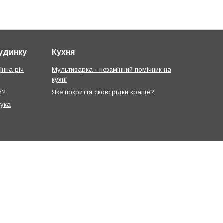
будинку
Кухня
інна річ
Мультиварка - незамінний помічник на
кухні
й?
Яке покриття сковорідки краще?
рука