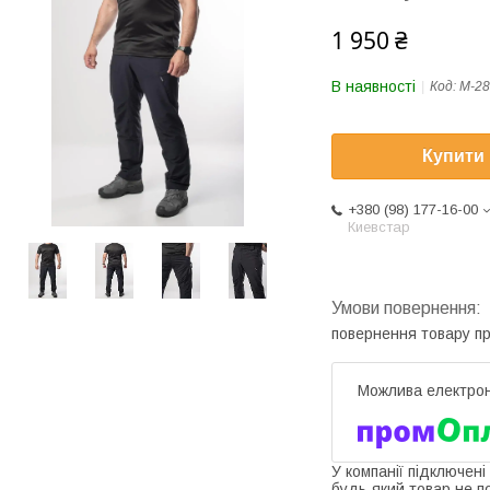
1 950 ₴
В наявності
Код:
M-28
Купити
+380 (98) 177-16-00
Киевстар
повернення товару п
У компанії підключені
будь-який товар не п