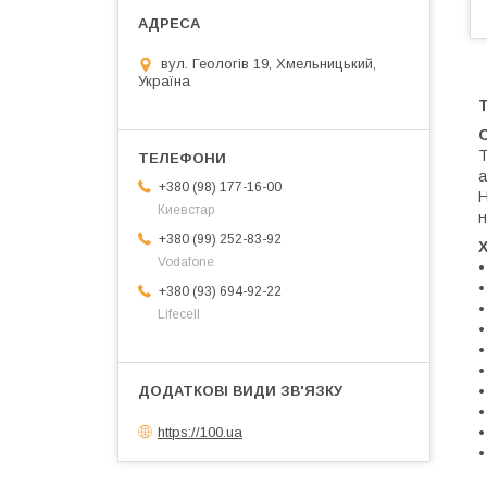
вул. Геологів 19, Хмельницький,
Україна
Т
Т
а
+380 (98) 177-16-00
Н
Киевстар
н
+380 (99) 252-83-92
Vodafone
+380 (93) 694-92-22
Lifecell
https://100.ua