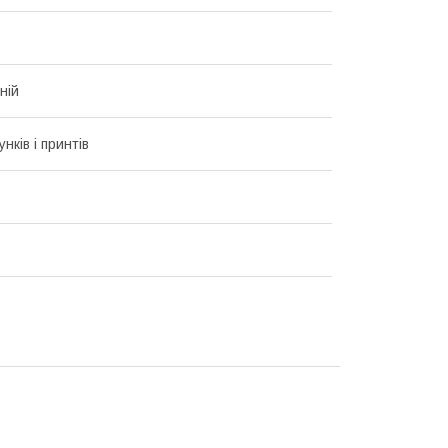
ній
унків і принтів