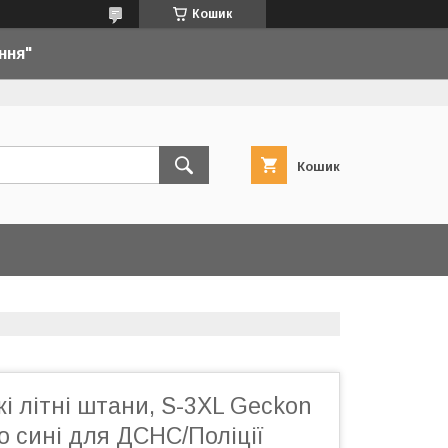
Кошик
ння"
Кошик
кі літні штани, S-3XL Geckon
но сині для ДСНС/Поліції