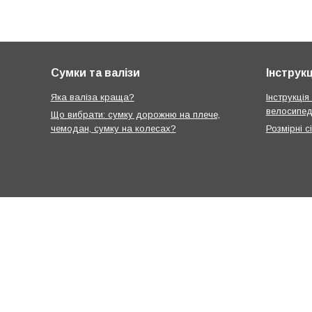
Сумки та валізи
Інструкц
Яка валіза краща?
Інструкція
велосипед
Що вибрати: сумку дорожню на плече,
чемодан, сумку на колесах?
Розмірні с