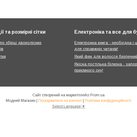
ії та розмірні сітки
Електроніка та все для 
 по збірці двоколісних
Електронна книга - необхідна і ц
ів
для справжніх читачів!
ітки
Який фен для волосся безпечни
Якісна постільна білизна - запо
приємного сну!
Сайт створений на маркетплейсі
Prom.ua
Модний Магазин |
Поскаржитися на контент
|
Політика конфіденційності
Select Language
▼