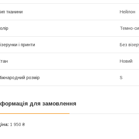
ип тканини
Нейлон
олір
Темно-си
ізерунки і принти
Без візер
Стан
Новий
іжнародний розмір
S
нформація для замовлення
іна:
1 950 ₴