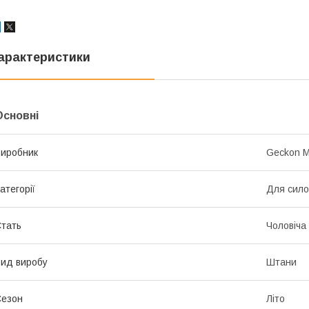
арактеристики
Основні
иробник
Geckon Mi
атегорії
Для сило
тать
Чоловіча
ид виробу
Штани
Сезон
Літо