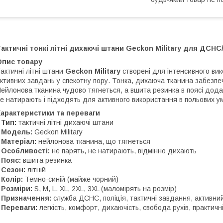
актичні тонкі літні дихаючі штани Geckon Military для ДСНС/
Опис товару
актичні літні штани
Geckon Military
створені для інтенсивного вик
ктивних завдань у спекотну пору. Тонка, дихаюча тканина забезпеч
ейлонова тканина чудово тягнеться, а вшита резинка в поясі додає
е натирають і підходять для активного використання в польових у
Характеристики та переваги
•
Тип:
тактичні літні дихаючі штани
•
Модель:
Geckon Military
•
Матеріал:
нейлонова тканина, що тягнеться
•
Особливості:
не парять, не натирають, відмінно дихають
•
Пояс:
вшита резинка
•
Сезон:
літній
•
Колір:
Темно-синій (майже чорний)
•
Розміри:
S, M, L, XL, 2XL, 3XL (маломірять на розмір)
•
Призначення:
служба ДСНС, поліція, тактичні завдання, активни
•
Переваги:
легкість, комфорт, дихаючість, свобода рухів, практичн