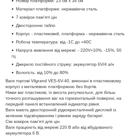
Розмір платформи: 23 см х 34 см
Матеріал платформи: нержавіюча сталь
7 комірок пам'яті цін
Двосторонню табло
Корпус - пластиковий, платформа - нержавіюча сталь
Робоча температура: від -1С до +40С
Напруга живлення від мережі: - 220V+10%, -15%, 50
гц
Джерело постійного струму: акумулятор 6V/4 а/н
Вологість: від 10% до 80%
Ваги торгові Vilgrand VES-6V-40, виконані в пластиковому
корпусі з металевою платформою без бортів.
Ніжки ваг пластикові, їх висота регулюється, для більш
точного розташування ваг на горизонтальній поверхні, на
передній панелі встановлений індикатор рівня.
Ваги мають двосторонній рідкокристалічний дисплей із
зеленим підсвічуванням і рівнем заряду батареї.
Сім комірок пам'яті для цін.
Ваги працюють від мережі 220 В або від вбудованого
акумулятора 6 В.