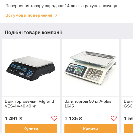
Повернення товару впродовж 14 днів за рахунок покупця
Всі умови повернення
Подібні товари компанії
Ваги торговельні Vilgrand
Ваги торгові 50 кг A-plus
Ваг
VES-4V-40 40 кг
1645
GSC
1 491
1 135
1 5
₴
₴
Купити
Купити