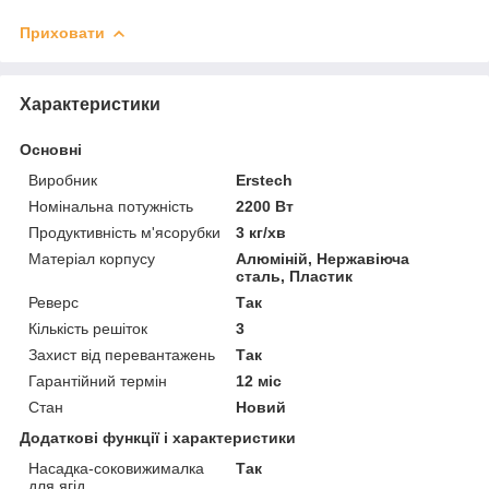
Приховати
Характеристики
Основні
Виробник
Erstech
Номінальна потужність
2200 Вт
Продуктивність м'ясорубки
3 кг/хв
Матеріал корпусу
Алюміній, Нержавіюча
сталь, Пластик
Реверс
Так
Кількість решіток
3
Захист від перевантажень
Так
Гарантійний термін
12 міс
Стан
Новий
Додаткові функції і характеристики
Насадка-соковижималка
Так
для ягід