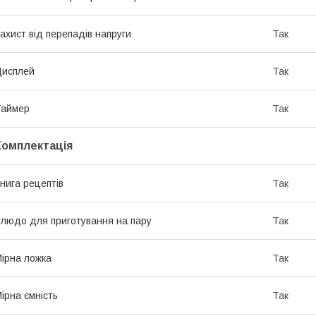
ахист від перепадів напруги
Так
Дисплей
Так
Таймер
Так
Комплектація
нига рецептів
Так
людо для приготування на пару
Так
ірна ложка
Так
ірна ємність
Так