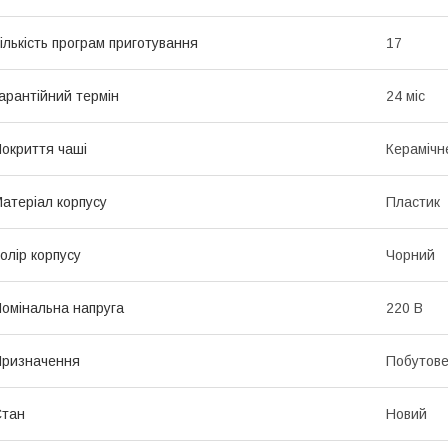
ількість програм приготування
17
арантійний термін
24 міс
окриття чаші
Керамічн
атеріал корпусу
Пластик
олір корпусу
Чорний
омінальна напруга
220 В
ризначення
Побутов
Стан
Новий