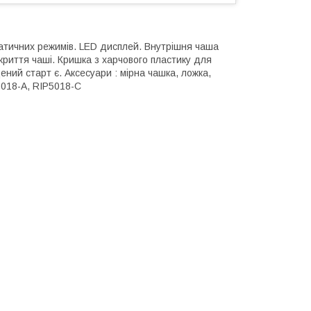
матичних режимів. LED дисплей. Внутрішня чаша
риття чаші. Кришка з харчового пластику для
ний старт є. Аксесуари : мірна чашка, ложка,
5018-A, RIP5018-C