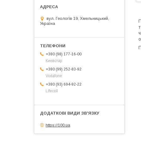
вул. Геологів 19, Хмельницький,
П
Україна
т
ч
о
П
+380 (98) 177-16-00
Киевстар
+380 (99) 252-83-92
Vodafone
+380 (93) 694-92-22
Lifecell
https://100.ua