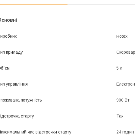
Основні
иробник
Rotex
ип приладу
Скоровар
б`єм
5 л
ип управління
Електро
поживана потужність
900 Вт
ідстрочка старту
Так
аксимальний час відстрочки старту
24 годин