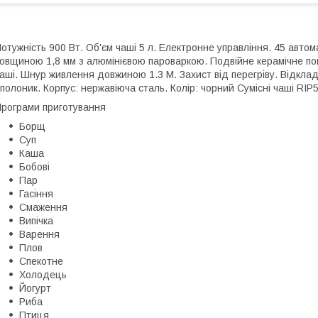
отужність 900 Вт. Об'єм чаші 5 л. Електронне управління. 45 авто
овщиною 1,8 мм з алюмінієвою пароваркою. Подвійне керамічне пок
аші. Шнур живлення довжиною 1.3 M. Захист від перегріву. Відкладе
полоник. Корпус: нержавіюча сталь. Колір: чорний Сумісні чаші RIP
рограми приготування
Борщ
Суп
Каша
Бобові
Пар
Гасіння
Смаження
Випічка
Варення
Плов
Спекотне
Холодець
Йогурт
Риба
Птиця