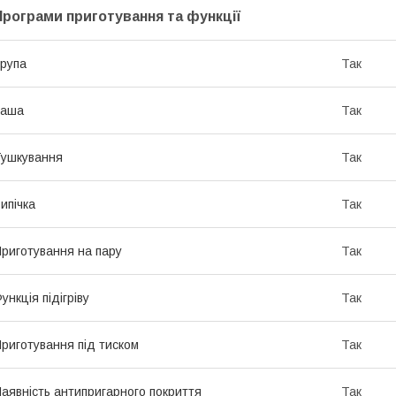
Програми приготування та функції
рупа
Так
Каша
Так
ушкування
Так
ипічка
Так
риготування на пару
Так
ункція підігріву
Так
риготування під тиском
Так
аявність антипригарного покриття
Так