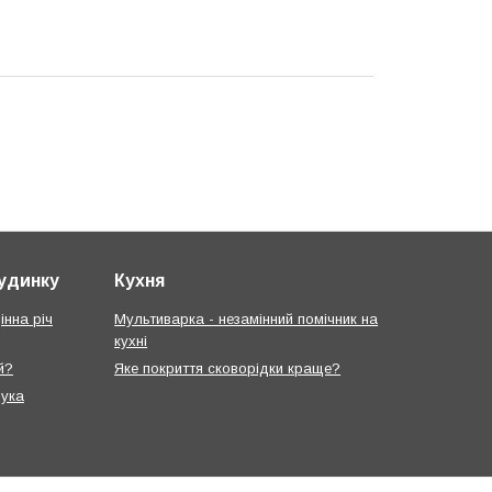
будинку
Кухня
інна річ
Мультиварка - незамінний помічник на
кухні
й?
Яке покриття сковорідки краще?
рука