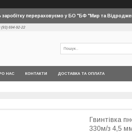
 заробітку перераховуємо у БО "БФ "Мир та Відродже
 (93) 694-92-22
РО НАС
КОНТАКТИ
ДОСТАВКА ТА ОПЛАТА
Гвинтівка пн
330м/з 4,5 м