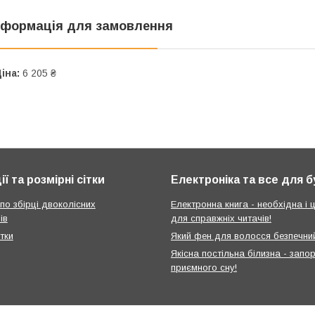
нформація для замовлення
іна:
6 205 ₴
ії та розмірні сітки
Електроніка та все для 
 по збірці двоколісних
Електронна книга - необхідна і ц
ів
для справжніх читачів!
ітки
Який фен для волосся безпечни
Якісна постільна білизна - запо
приємного сну!