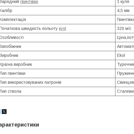
Зарядний
гвинтівки
1 куля
Калібр
4,5 мм
Комплектація
Гвинтівк
Початкова швидкість польоту
кулі
320 м/с
Особливості
Ціна,пот
Запобіжник
Автомат
Виробник
Ekol
Країна виробник
Туреччи
Тип гвинтівки
Пружинн
Тип використовуваних патронів
Свинцеві
Тип ствола
Сталеви
арактеристики