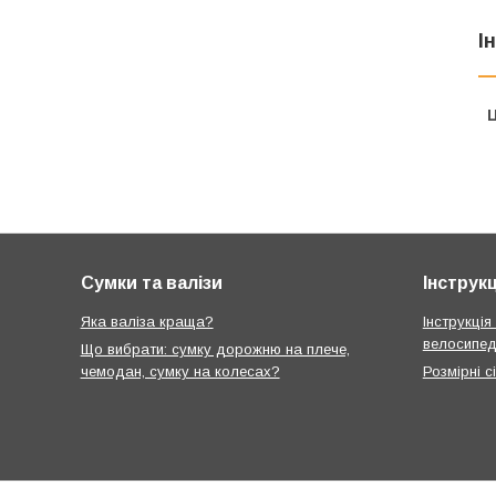
І
Ц
Сумки та валізи
Інструкц
Яка валіза краща?
Інструкція
велосипед
Що вибрати: сумку дорожню на плече,
чемодан, сумку на колесах?
Розмірні с