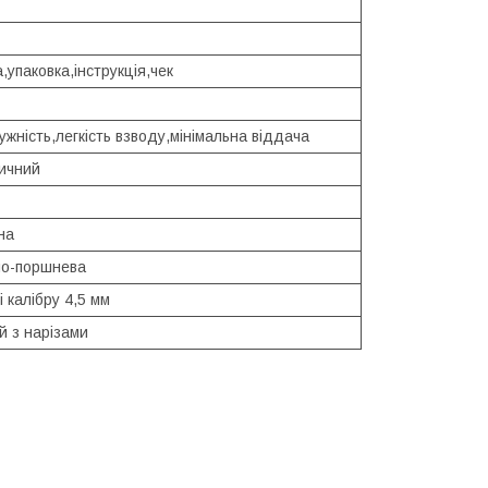
а,упаковка,інструкція,чек
ужність,легкість взводу,мінімальна віддача
ичний
на
о-поршнева
 калібру 4,5 мм
й з нарізами