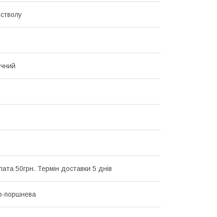
стволу
ичний
ата 50грн. Термін доставки 5 днів
о-поршнева