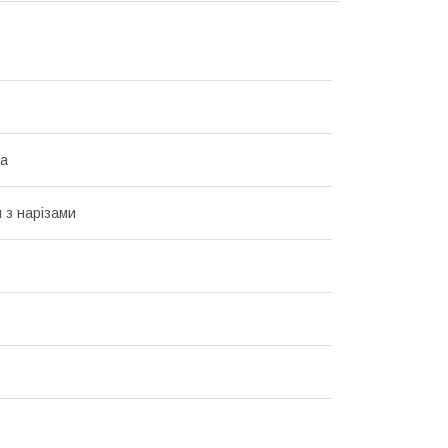
на
 з нарізами