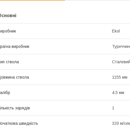
Основні
иробник
Ekol
раїна виробник
Туреччи
ип ствола
Сталевий
овжина ствола
1155 мм
алібр
4.5 мм
ількість зарядів
1
очаткова швидкість
320 м/сек