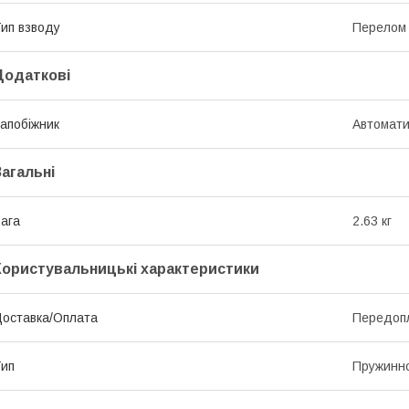
ип взводу
Перелом 
Додаткові
апобіжник
Автомат
Загальні
ага
2.63 кг
Користувальницькі характеристики
оставка/Оплата
Передопл
ип
Пружинн