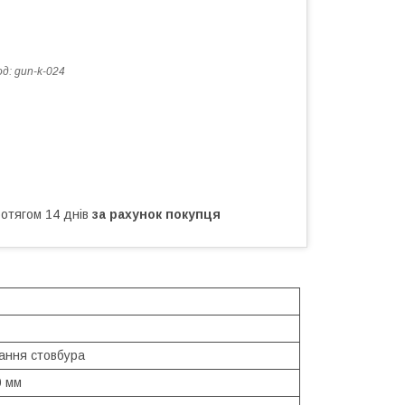
од:
gun-k-024
ротягом 14 днів
за рахунок покупця
ання стовбура
0 мм