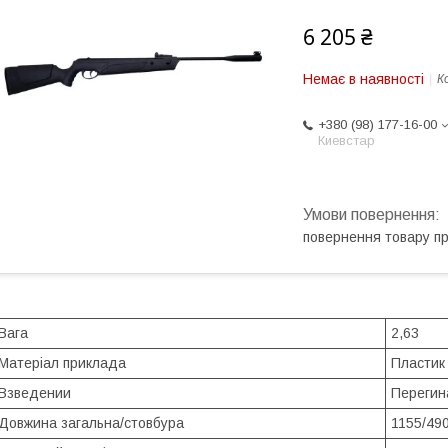
6 205 ₴
Немає в наявності
К
+380 (98) 177-16-00
Киевстар
повернення товару п
Вага
2,63
Матеріал приклада
Пластик
Взведении
Перегин
Довжина загальна/стовбура
1155/49