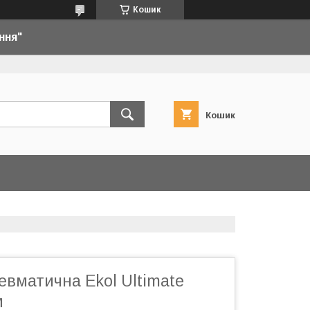
Кошик
ння"
Кошик
евматична Ekol Ultimate
м