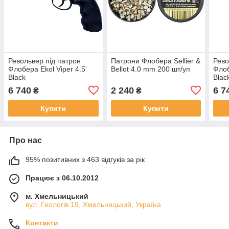
Револьвер під патрон
Патрони Флобера Sellier &
Рево
Флобера Ekol Viper 4.5'
Bellot 4.0 mm 200 шт/уп
Флоб
Black
Blac
6 740
2 240
6 7
₴
₴
Купити
Купити
Про нас
95% позитивних з 463 відгуків за рік
Працює з 06.10.2012
м. Хмельницький
вул. Геологів 19, Хмельницький, Україна
Контакти