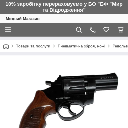
10% заробітку перераховуємо у БО "БФ "Мир
та Відродження"
Модний Магазин
Товари та послуги
Пневматична зброя, ножі
Револьв