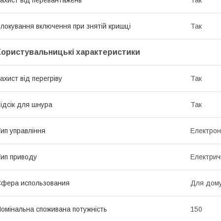
ахист від перевантажень
Так
локування включення при знятій кришці
Так
Користувальницькі характеристики
ахист від перегріву
Так
ідсік для шнура
Так
ип управління
Електро
ип приводу
Електрич
фера использования
Для дому
омінальна споживана потужність
150