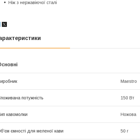
Ніж з нержавіючої сталі
арактеристики
Основні
иробник
Maestro
поживана потужність
150 Вт
ип кавомолки
Ножова
б'єм ємності для меленої кави
50 г