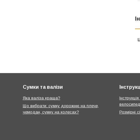
І
Ц
Сумки та валізи
Інструкц
Яка валіза краща?
Інструкція
велосипед
Що вибрати: сумку дорожню на плече,
чемодан, сумку на колесах?
Розмірні с