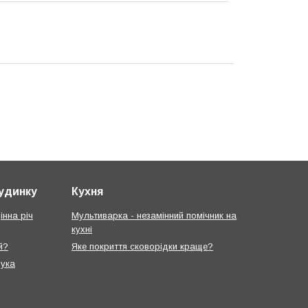
будинку
Кухня
інна річ
Мультиварка - незамінний помічник на
кухні
й?
Яке покриття сковорідки краще?
рука