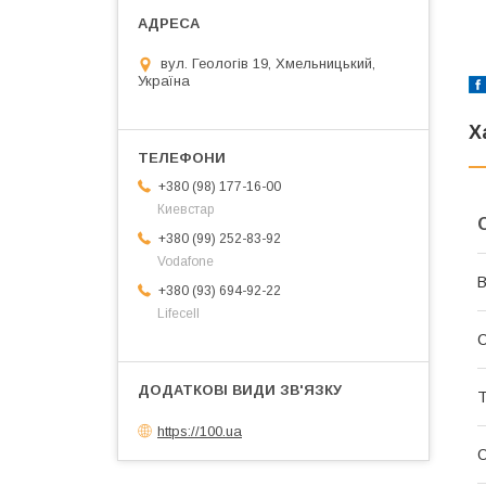
вул. Геологів 19, Хмельницький,
Україна
Х
+380 (98) 177-16-00
Киевстар
+380 (99) 252-83-92
Vodafone
В
+380 (93) 694-92-22
Lifecell
С
Т
https://100.ua
О