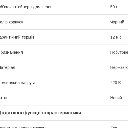
б'єм контейнера для зерен
50 г
олір корпусу
Чорний
арантійний термін
12 міс
ризначення
Побутов
атеріал
Нержавію
омінальна напруга
220 В
Стан
Новий
Додаткові функції і характеристики