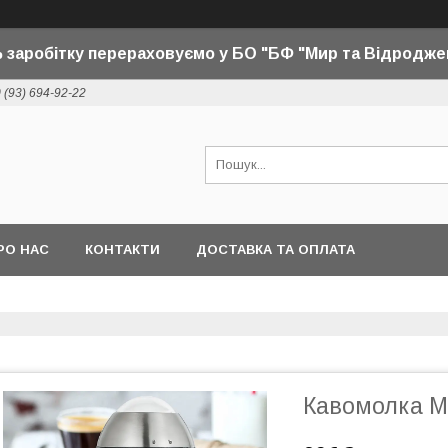
 заробітку перераховуємо у БО "БФ "Мир та Відродже
 (93) 694-92-22
РО НАС
КОНТАКТИ
ДОСТАВКА ТА ОПЛАТА
Кавомолка M