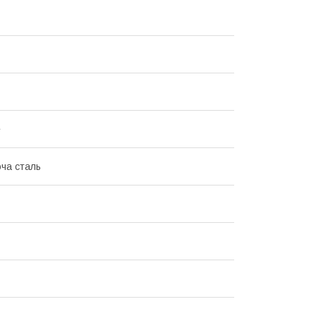
е
ча сталь