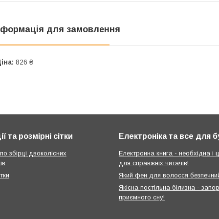
нформація для замовлення
іна:
826 ₴
ії та розмірні сітки
Електроніка та все для 
 по збірці двоколісних
Електронна книга - необхідна і ц
ів
для справжніх читачів!
ітки
Який фен для волосся безпечни
Якісна постільна білизна - запо
приємного сну!