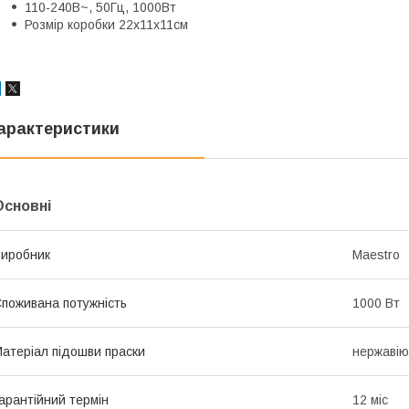
110-240В~, 50Гц, 1000Вт
Розмір коробки 22х11х11см
арактеристики
Основні
иробник
Maestro
поживана потужність
1000 Вт
атеріал підошви праски
нержавію
арантійний термін
12 міс