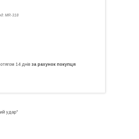
од:
MR-318
ротягом 14 днів
за рахунок покупця
вий удар"