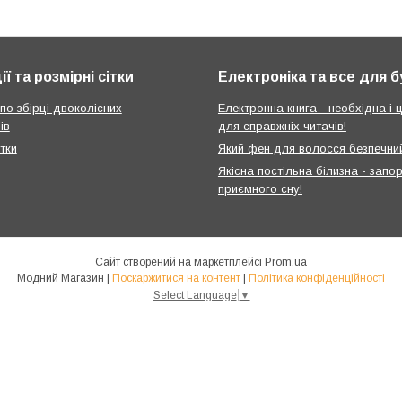
ії та розмірні сітки
Електроніка та все для 
 по збірці двоколісних
Електронна книга - необхідна і ц
ів
для справжніх читачів!
ітки
Який фен для волосся безпечни
Якісна постільна білизна - запо
приємного сну!
Сайт створений на маркетплейсі
Prom.ua
Модний Магазин |
Поскаржитися на контент
|
Політика конфіденційності
Select Language
▼