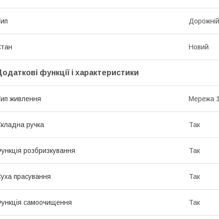
ип
Дорожні
Стан
Новий
Додаткові функції і характеристики
ип живлення
Мережа 1
кладна ручка
Так
ункція розбризкування
Так
уха прасування
Так
ункція самоочищення
Так