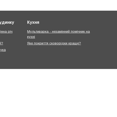
будинку
Кухня
інна річ
Мультиварка - незамінний помічник на
кухні
й?
Яке покриття сковорідки краще?
рука