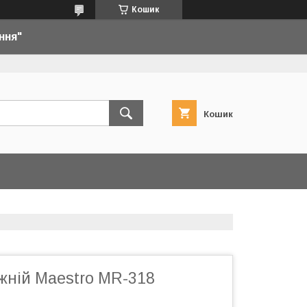
Кошик
ння"
Кошик
жній Maestro MR-318