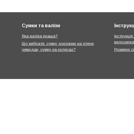
Сумки та валізи
Інструкц
Яка валіза краща?
Інструкція
велосипед
Що вибрати: сумку дорожню на плече,
чемодан, сумку на колесах?
Розмірні с