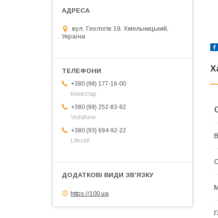
вул. Геологів 19, Хмельницький,
Україна
Х
+380 (98) 177-16-00
Киевстар
+380 (99) 252-83-92
Vodafone
+380 (93) 694-92-22
В
Lifecell
С
М
https://100.ua
Г