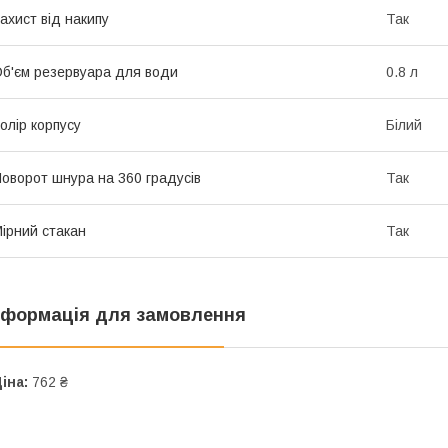
ахист від накипу
Так
б'єм резервуара для води
0.8 л
олір корпусу
Білий
оворот шнура на 360 градусів
Так
ірний стакан
Так
нформація для замовлення
іна:
762 ₴