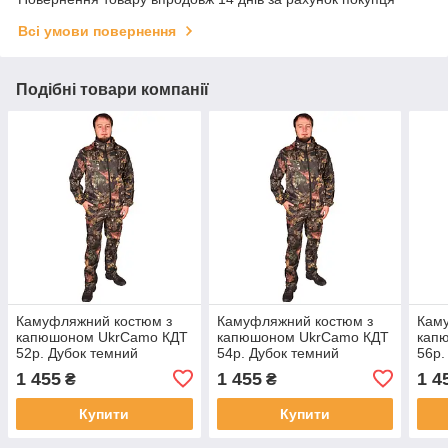
Всі умови повернення
Подібні товари компанії
Камуфляжний костюм з
Камуфляжний костюм з
Кам
капюшоном UkrCamo КДТ
капюшоном UkrCamo КДТ
кап
52р. Дубок темний
54р. Дубок темний
56р.
1 455
1 455
1 4
₴
₴
Купити
Купити