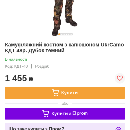
Камуфляжний костюм з капюшоном UkrCamo
КДТ 48р. Дубок темний
В наявності
Код: КДТ-48
Роздріб
1 455
₴
Купити
або
Купити з
Що таке купити з Пром?