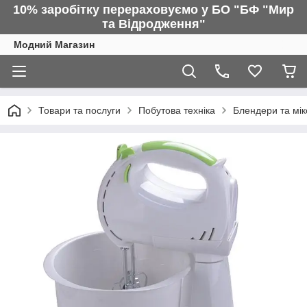
10% заробітку перераховуємо у БО "БФ "Мир
та Відродження"
Модний Магазин
Товари та послуги
Побутова техніка
Блендери та мі