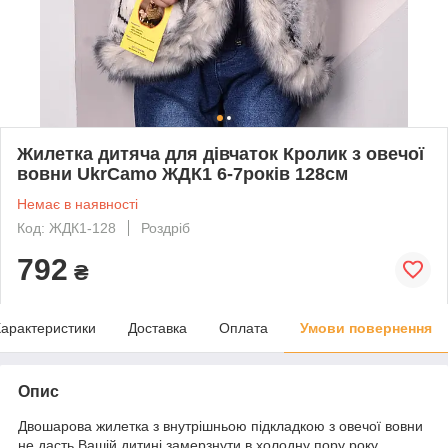
Жилетка дитяча для дівчаток Кролик з овечої
вовни UkrCamo ЖДК1 6-7років 128см
Немає в наявності
Код: ЖДК1-128
Роздріб
792
₴
арактеристики
Доставка
Оплата
Умови повернення
Опис
Двошарова жилетка з внутрішньою підкладкою з овечої вовни
не дасть Вашій дитині замерзнути в холодну пору року.