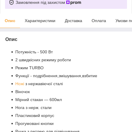
Замовлення під захистом
Опис
Характеристики
Доставка
Оплата
Умови п
Опис
Потужність - 500 Вт
2 швидкісних режиму роботи
Режим TURBO
Функції - подрібнення,змішування,взбитие
Ножі
з нержавіючої сталі
Віночок
Мірний стакан ― 600мл
Нога з нерж. стали
Пластиковий корпус
Прогумовані кнопки
Ручка з петлею для підвішування