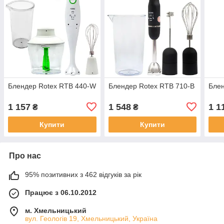
Блендер Rotex RTB 440-W
Блендер Rotex RTB 710-B
Блен
1 157
1 548
1 1
₴
₴
Купити
Купити
Про нас
95% позитивних з 462 відгуків за рік
Працює з 06.10.2012
м. Хмельницький
вул. Геологів 19, Хмельницький, Україна