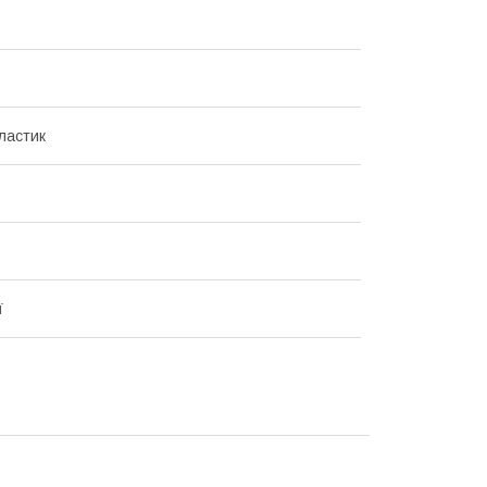
ластик
ї