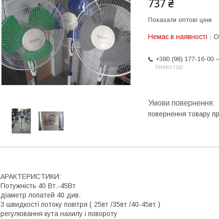
737 ₴
Показати оптові ціни
Немає в наявності
О
+380 (98) 177-16-00
Киевстар
повернення товару п
ХАРАКТЕРИСТИКИ:
 Потужність 40 Вт.-45Вт
 діаметр лопатей 40 див.
 3 швидкості потоку повітря ( 25вт /35вт /40-45вт )
 регулювання кута нахилу і повороту