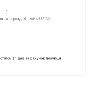
птом і в роздріб
Код:
USSF-730
ротягом 14 днів
за рахунок покупця