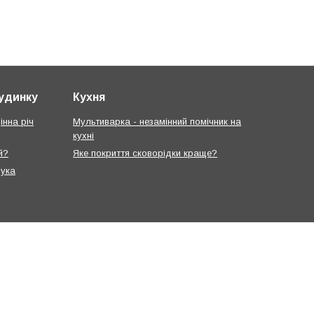
будинку
Кухня
інна річ
Мультиварка - незамінний помічник на
кухні
й?
Яке покриття сковорідки краще?
рука