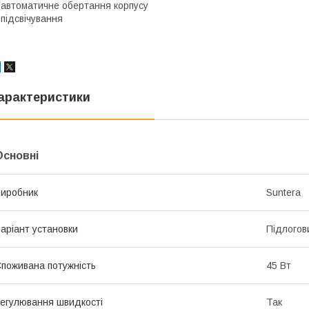
 автоматичне обертання корпусу
 підсвічування
арактеристики
Основні
иробник
Suntera
аріант установки
Підлогов
поживана потужність
45 Вт
егулювання швидкості
Так