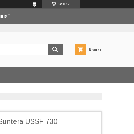
Кошик
ння"
Кошик
Suntera USSF-730