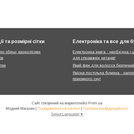
ії та розмірні сітки
Електроніка та все для 
 по збірці двоколісних
Електронна книга - необхідна і ц
ів
для справжніх читачів!
ітки
Який фен для волосся безпечни
Якісна постільна білизна - запо
приємного сну!
Сайт створений на маркетплейсі
Prom.ua
Модний Магазин |
Поскаржитися на контент
|
Політика конфіденційності
Select Language
▼