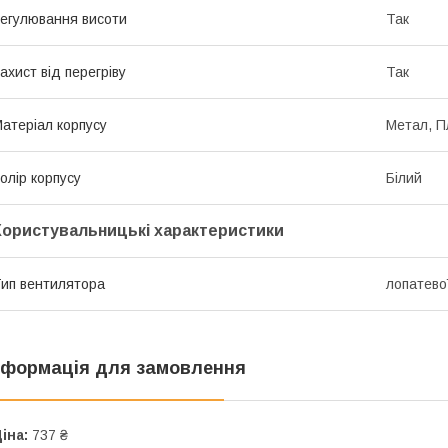
егулювання висоти
Так
ахист від перегріву
Так
атеріал корпусу
Метал, П
олір корпусу
Білий
Користувальницькі характеристики
ип вентилятора
лопатево
нформація для замовлення
іна:
737 ₴