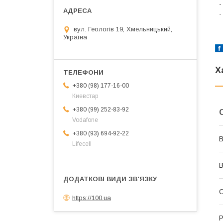
-
-
вул. Геологів 19, Хмельницький,
Україна
Х
+380 (98) 177-16-00
Киевстар
+380 (99) 252-83-92
Vodafone
+380 (93) 694-92-22
В
Lifecell
В
С
https://100.ua
Р