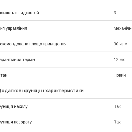
ількість швидкостей
3
ип управління
Механічн
екомендована площа приміщення
30 кв.м
арантійний термін
12 міс
Стан
Новий
Додаткові функції і характеристики
ункція нахилу
Так
ункція повороту
Так