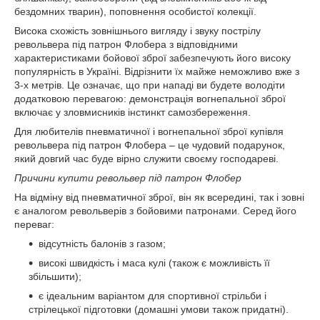
бездомних тварин), поповнення особистої колекції.
Висока схожість зовнішнього вигляду і звуку пострілу
револьвера під патрон Флобера з відповідними
характеристиками бойової зброї забезпечують його високу
популярність в Україні. Відрізнити їх майже неможливо вже з
3-х метрів. Це означає, що при нападі ви будете володіти
додатковою перевагою: демонстрація вогнепальної зброї
включає у зловмисників інстинкт самозбереження.
Для любителів пневматичної і вогнепальної зброї купівля
револьвера під патрон Флобера – це чудовий подарунок,
який довгий час буде вірно служити своєму господареві.
Причини купити револьвер під патрон Флобер
На відміну від пневматичної зброї, він як всередині, так і зовні
є аналогом револьверів з бойовими патронами. Серед його
переваг:
відсутність балонів з газом;
високі швидкість і маса кулі (також є можливість її
збільшити);
є ідеальним варіантом для спортивної стрільби і
стрілецької підготовки (домашні умови також придатні).