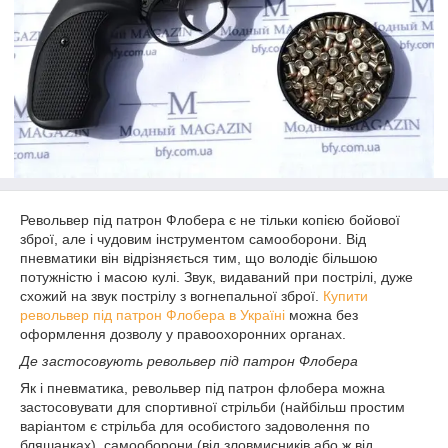
Револьвер під патрон Флобера є не тільки копією бойової
зброї, але і чудовим інструментом самооборони. Від
пневматики він відрізняється тим, що володіє більшою
потужністю і масою кулі. Звук, видаваний при пострілі, дуже
схожий на звук пострілу з вогнепальної зброї.
Купити
револьвер під патрон Флобера в Україні
можна без
оформлення дозволу у правоохоронних органах.
Де застосовують револьвер під патрон Флобера
Як і пневматика, револьвер під патрон флобера можна
застосовувати для спортивної стрільби (найбільш простим
варіантом є стрільба для особистого задоволення по
бляшанках), самооборони (від зловмисників або ж від