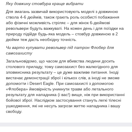
Яку довжину стовбура краще вибрати
Для змагань зазвичай використовують моделі з довжиною
ствола 4-6 дюймів, також грають роль особисті побажання
або фізичні можливість стріляє – для жінок 6-дюймові
револьвери будуть важкуваті. На кожен день і для поїздки на
природу підійде будь-яка модель – стовбур довжиною в 2
дюйми теж дасть необхідну точність.
Чи варто купувати револьвер під патрон Флобер для
самозахисту
Загальновідомо, що часом для вбивства людини досить
столового приладу, тому самозахист без жалюгідного для
зловмисника результату – це дуже важливе питання. Іноді
вистачає демонстрації зброї і кількох слів, а іноді не зможе
допомогти і Desert Eagle. При самозахисті з допомогою
«Флобера» ймовірність уникнути травм або летального
результату для нападника (і вас!) вище, ніж при використанні
бойової зброї. Наслідком застосування стануть легкі тілесні
ушкодження, які не несуть загрози життю нападника і вашу
свободу.